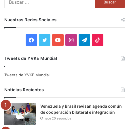
u
s
c
Nuestras Redes Sociales
a
r
:
F
T
Y
I
T
T
a
w
o
n
e
i
Tweets de YVKE Mundial
c
i
u
s
l
k
e
t
T
t
e
T
Tweets de YVKE Mundial
b
t
u
a
g
o
Noticias Recientes
o
e
b
g
r
k
Venezuela y Brasil revisan agenda común
o
r
e
r
a
de cooperación bilateral e integración
hace 20 segundos
k
a
m