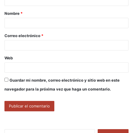
a
Nombre
*
r
i
o
Correo electrónico
*
*
Web
Guardar mi nombre, correo electrónico y sitio web en este
navegador para la próxima vez que haga un comentario.
B