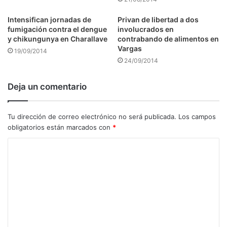
Intensifican jornadas de
Privan de libertad a dos
fumigación contra el dengue
involucrados en
y chikungunya en Charallave
contrabando de alimentos en
Vargas
19/09/2014
24/09/2014
Deja un comentario
Tu dirección de correo electrónico no será publicada.
Los campos
obligatorios están marcados con
*
C
o
m
e
n
t