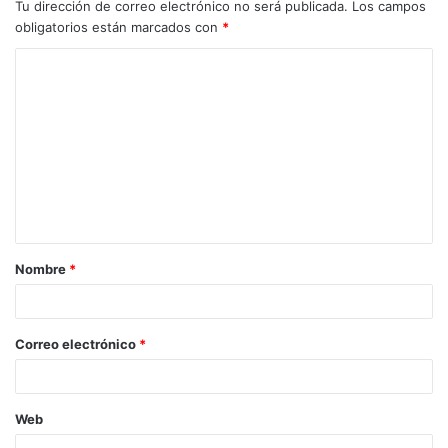
Tu dirección de correo electrónico no será publicada.
Los campos
obligatorios están marcados con
*
C
o
m
e
n
t
a
Nombre
*
r
i
o
Correo electrónico
*
*
Web