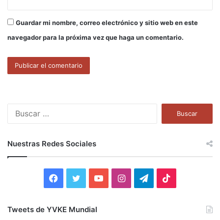
Guardar mi nombre, correo electrónico y sitio web en este
navegador para la próxima vez que haga un comentario.
B
u
s
c
Nuestras Redes Sociales
a
r
:
F
T
Y
I
T
T
a
w
o
n
e
i
Tweets de YVKE Mundial
c
i
u
s
l
k