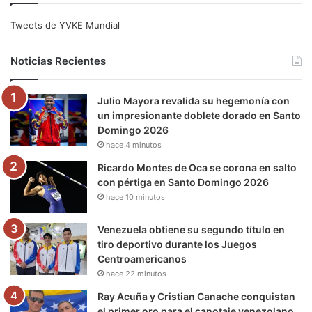
e
t
T
t
e
T
Tweets de YVKE Mundial
b
t
u
a
g
o
Noticias Recientes
o
e
b
g
r
k
Julio Mayora revalida su hegemonía con
o
r
e
r
a
un impresionante doblete dorado en Santo
Domingo 2026
k
a
m
hace 4 minutos
m
Ricardo Montes de Oca se corona en salto
con pértiga en Santo Domingo 2026
hace 10 minutos
Venezuela obtiene su segundo título en
tiro deportivo durante los Juegos
Centroamericanos
hace 22 minutos
Ray Acuña y Cristian Canache conquistan
el primer oro para el canotaje venezolano