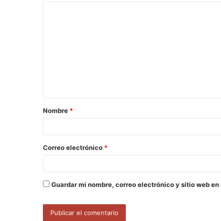
C
o
m
e
n
t
a
Nombre
*
r
i
o
Correo electrónico
*
*
Guardar mi nombre, correo electrónico y sitio web en