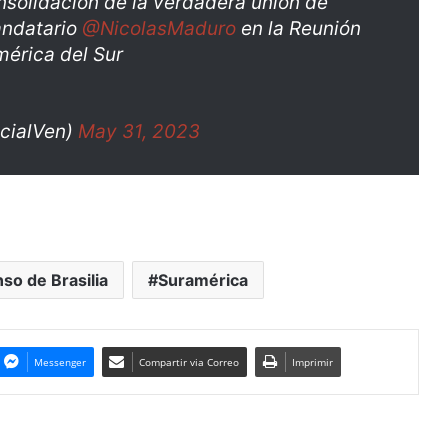
nsolidación de la verdadera unión de
andatario
@NicolasMaduro
en la Reunión
mérica del Sur
ncialVen)
May 31, 2023
so de Brasilia
Suramérica
Messenger
Compartir via Correo
Imprimir