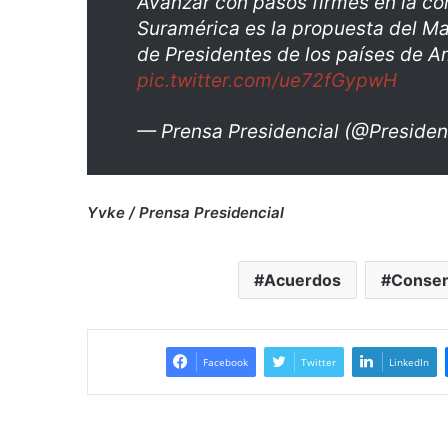
Avanzar con pasos firmes en la co
Suramérica es la propuesta del M
de Presidentes de los países de A
pic.twitter.com/ue72fGypwH
— Prensa Presidencial (@Preside
Yvke / Prensa Presidencial
Acuerdos
Consen
Facebook
Twitter
LinkedIn