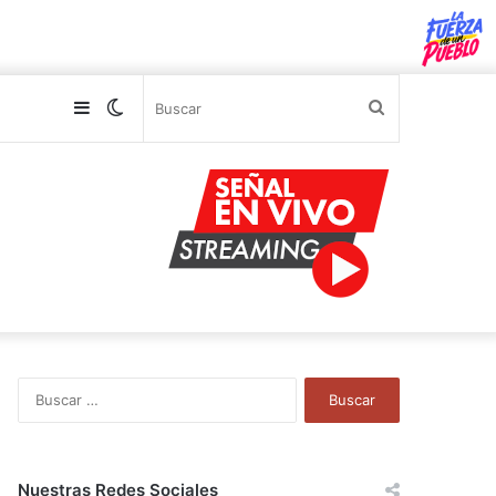
Sidebar
Switch
Buscar
skin
B
u
s
c
a
Nuestras Redes Sociales