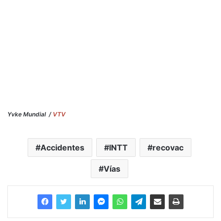
Yvke Mundial /
VTV
Accidentes
INTT
recovac
Vías