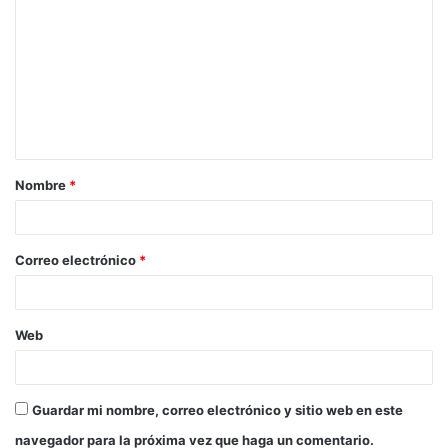
o
m
e
n
t
a
Nombre
*
r
i
o
Correo electrónico
*
*
Web
Guardar mi nombre, correo electrónico y sitio web en este
navegador para la próxima vez que haga un comentario.