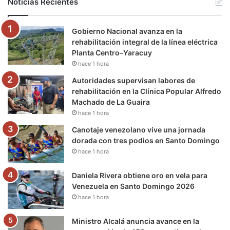
Noticias Recientes
o
e
b
g
r
k
Gobierno Nacional avanza en la
o
r
e
r
a
rehabilitación integral de la línea eléctrica
Planta Centro–Yaracuy
k
a
m
hace 1 hora
m
Autoridades supervisan labores de
rehabilitación en la Clínica Popular Alfredo
Machado de La Guaira
hace 1 hora
Canotaje venezolano vive una jornada
dorada con tres podios en Santo Domingo
hace 1 hora
Daniela Rivera obtiene oro en vela para
Venezuela en Santo Domingo 2026
hace 1 hora
Ministro Alcalá anuncia avance en la