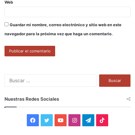
Web
Guardar mi nombre, correo electrónico y sitio web en este
navegador para la próxima vez que haga un comentario.
B
u
s
c
Nuestras Redes Sociales
a
r
:
F
T
Y
I
T
T
a
w
o
n
e
i