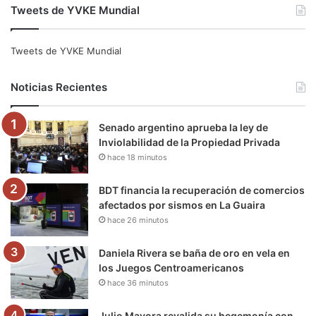
Tweets de YVKE Mundial
c
i
u
s
l
k
e
t
T
t
e
T
Tweets de YVKE Mundial
b
t
u
a
g
o
Noticias Recientes
o
e
b
g
r
k
Senado argentino aprueba la ley de
o
r
e
r
a
Inviolabilidad de la Propiedad Privada
hace 18 minutos
k
a
m
m
BDT financia la recuperación de comercios
afectados por sismos en La Guaira
hace 26 minutos
Daniela Rivera se baña de oro en vela en
los Juegos Centroamericanos
hace 36 minutos
Julio Mayora revalida su hegemonía con