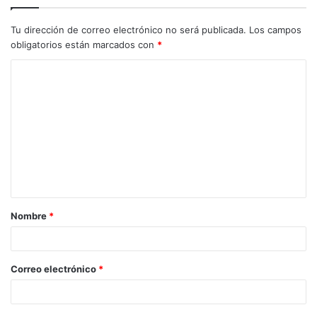
Tu dirección de correo electrónico no será publicada.
Los campos
obligatorios están marcados con
*
C
o
m
e
n
t
a
Nombre
*
r
i
o
Correo electrónico
*
*