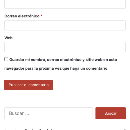
i
o
Correo electrónico
*
*
Web
Guardar mi nombre, correo electrónico y sitio web en este
navegador para la próxima vez que haga un comentario.
B
u
s
c