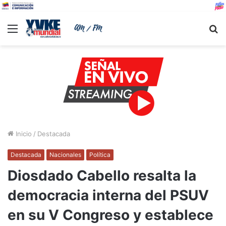
Menu
B
Inicio
/
Destacada
Destacada
Nacionales
Política
Diosdado Cabello resalta la
democracia interna del PSUV
en su V Congreso y establece