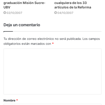
graduación Misión Sucre-
cualquiera de los 33
UBV
artículos de la Reforma
02/10/2007
04/10/2007
Deja un comentario
Tu dirección de correo electrónico no será publicada.
Los campos
obligatorios están marcados con
*
C
o
m
e
n
t
a
Nombre
*
r