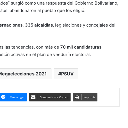
rados” surgió como una respuesta del Gobierno Bolivariano,
ctos, abandonaron al pueblo que los eligió.
ernaciones
,
335 alcaldías
, legislaciones y concejales del
s las tendencias, con más de
70 mil candidaturas
.
tán activas en el plan de veeduría electoral.
Megaelecciones 2021
PSUV
Messenger
Compartir via Correo
Imprimir