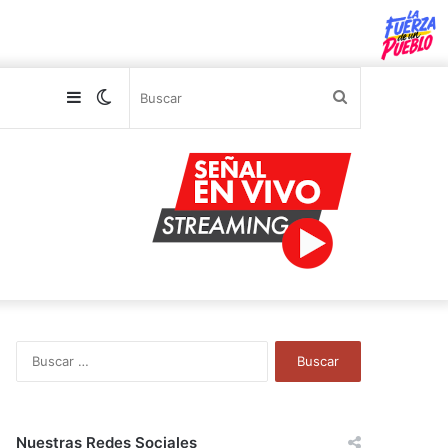
Sidebar
Switch
Buscar
skin
B
u
s
c
a
Nuestras Redes Sociales