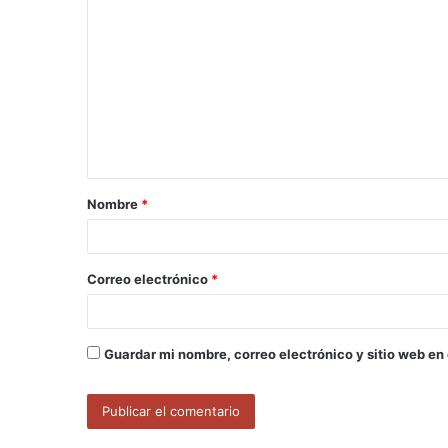
o
m
e
n
t
a
Nombre
*
r
i
o
Correo electrónico
*
*
Guardar mi nombre, correo electrónico y sitio web en