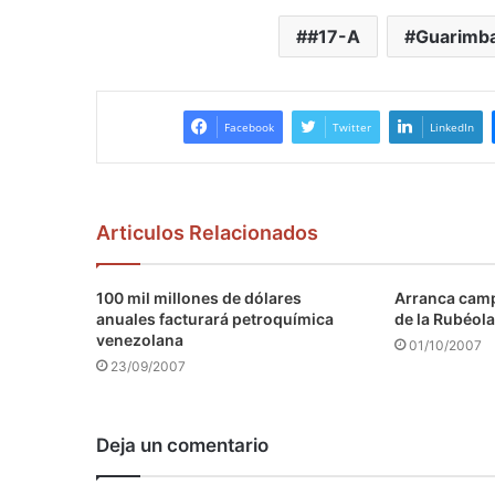
#17-A
Guarimb
Facebook
Twitter
LinkedIn
Articulos Relacionados
100 mil millones de dólares
Arranca camp
anuales facturará petroquímica
de la Rubéola
venezolana
01/10/2007
23/09/2007
Deja un comentario