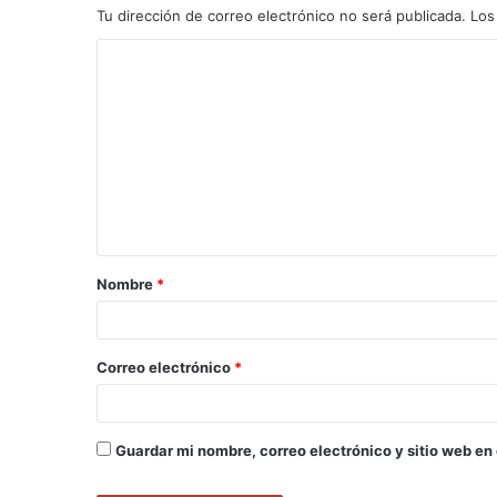
Tu dirección de correo electrónico no será publicada.
Los
C
o
m
e
n
t
a
Nombre
*
r
i
o
Correo electrónico
*
*
Guardar mi nombre, correo electrónico y sitio web en