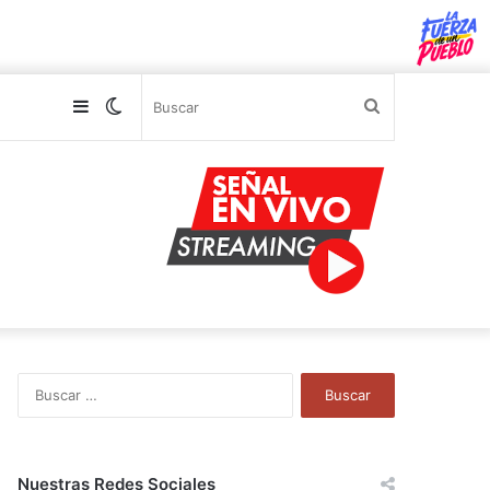
Sidebar
Switch
Buscar
skin
B
u
s
c
a
Nuestras Redes Sociales