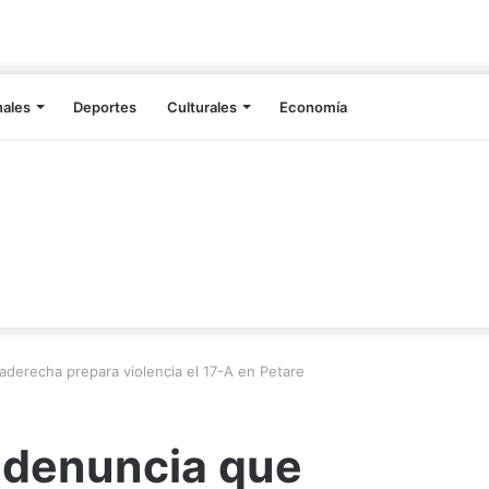
nales
Deportes
Culturales
Economía
aderecha prepara violencia el 17-A en Petare
 denuncia que