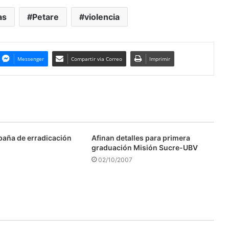
as
Petare
violencia
Messenger
Compartir via Correo
Imprimir
aña de erradicación
Afinan detalles para primera
graduación Misión Sucre-UBV
02/10/2007