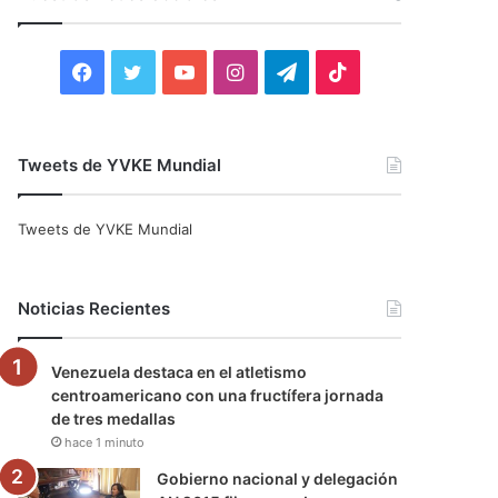
r
:
F
T
Y
I
T
T
a
w
o
n
e
i
c
i
u
s
l
k
Tweets de YVKE Mundial
e
t
T
t
e
T
Tweets de YVKE Mundial
b
t
u
a
g
o
o
e
b
g
r
k
Noticias Recientes
o
r
e
r
a
Venezuela destaca en el atletismo
k
a
m
centroamericano con una fructífera jornada
de tres medallas
m
hace 1 minuto
Gobierno nacional y delegación