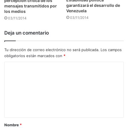
percepción crítica de los
garantizará el desarrollo de
mensajes transmitidos por
Venezuela
los medios
03/11/2014
03/11/2014
Deja un comentario
Tu dirección de correo electrónico no será publicada.
Los campos
obligatorios están marcados con
*
C
o
m
e
n
t
a
Nombre
*
r