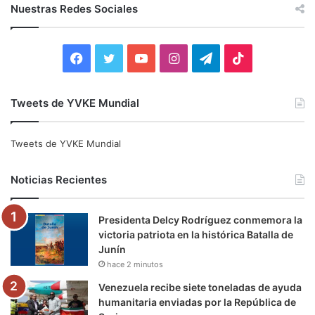
c
Nuestras Redes Sociales
a
r
:
F
T
Y
I
T
T
a
w
o
n
e
i
Tweets de YVKE Mundial
c
i
u
s
l
k
e
t
T
t
e
T
Tweets de YVKE Mundial
b
t
u
a
g
o
Noticias Recientes
o
e
b
g
r
k
Presidenta Delcy Rodríguez conmemora la
o
r
e
r
a
victoria patriota en la histórica Batalla de
Junín
k
a
m
hace 2 minutos
m
Venezuela recibe siete toneladas de ayuda
humanitaria enviadas por la República de