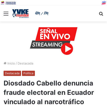
Menu
B
Inicio
/
Destacada
Destacada
Política
Diosdado Cabello denuncia
fraude electoral en Ecuador
vinculado al narcotráfico