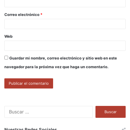
i
o
Correo electrónico
*
*
Web
Guardar mi nombre, correo electrónico y sitio web en este
navegador para la próxima vez que haga un comentario.
B
u
s
c
Nuestras Redes Sociales