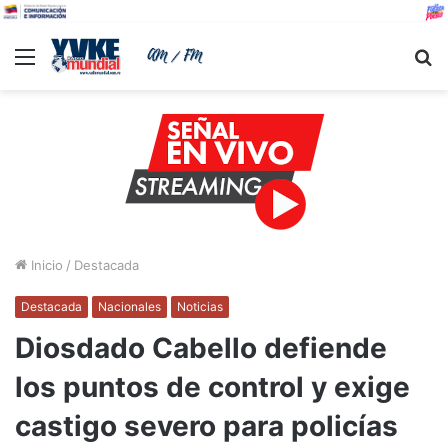
Menu
B
Inicio
/
Destacada
Destacada
Nacionales
Noticias
Diosdado Cabello defiende
los puntos de control y exige
castigo severo para policías