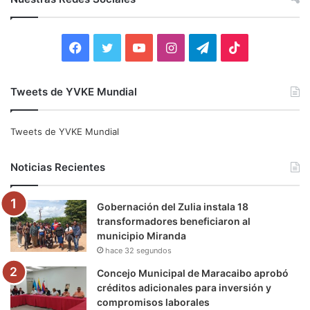
a
r
:
F
T
Y
I
T
T
a
w
o
n
e
i
Tweets de YVKE Mundial
c
i
u
s
l
k
e
t
T
t
e
T
Tweets de YVKE Mundial
b
t
u
a
g
o
Noticias Recientes
o
e
b
g
r
k
Gobernación del Zulia instala 18
o
r
e
r
a
transformadores beneficiaron al
municipio Miranda
k
a
m
hace 32 segundos
m
Concejo Municipal de Maracaibo aprobó
créditos adicionales para inversión y
compromisos laborales