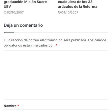
graduación Misión Sucre-
cualquiera de los 33
UBV
artículos de la Reforma
02/10/2007
04/10/2007
Deja un comentario
Tu dirección de correo electrónico no será publicada.
Los campos
obligatorios están marcados con
*
C
o
m
e
n
t
a
Nombre
*
r