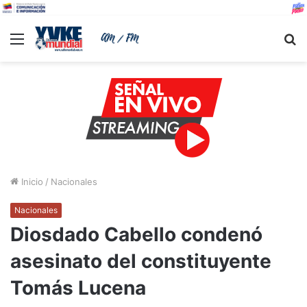
Menu
B
Inicio
/
Nacionales
Nacionales
Diosdado Cabello condenó
asesinato del constituyente
Tomás Lucena