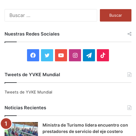
B
u
s
c
Nuestras Redes Sociales
a
r
:
F
T
Y
I
T
T
a
w
o
n
e
i
Tweets de YVKE Mundial
c
i
u
s
l
k
e
t
T
t
e
T
Tweets de YVKE Mundial
b
t
u
a
g
o
Noticias Recientes
o
e
b
g
r
k
Ministra de Turismo lidera encuentro con
o
r
e
r
a
prestadores de servicio del eje costero