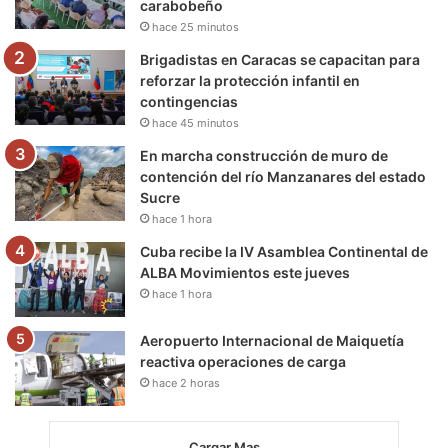
carabobeño
k
a
m
hace 25 minutos
m
Brigadistas en Caracas se capacitan para
reforzar la protección infantil en
contingencias
hace 45 minutos
En marcha construcción de muro de
contención del río Manzanares del estado
Sucre
hace 1 hora
Cuba recibe la IV Asamblea Continental de
ALBA Movimientos este jueves
hace 1 hora
Aeropuerto Internacional de Maiquetía
reactiva operaciones de carga
hace 2 horas
Cargar Mas