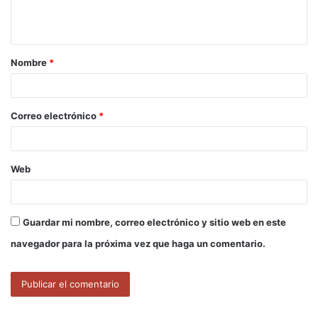
n
t
a
Nombre
*
r
i
o
Correo electrónico
*
*
Web
Guardar mi nombre, correo electrónico y sitio web en este
navegador para la próxima vez que haga un comentario.