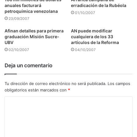
anuales facturará
erradicación de la Rubéola
petroquímica venezolana
01/10/2007
23/09/2007
Afinan detalles para primera
AN puede modificar
graduación Misión Sucre-
cualquiera de los 33
UBV
artículos de la Reforma
02/10/2007
04/10/2007
Deja un comentario
Tu dirección de correo electrónico no será publicada.
Los campos
obligatorios están marcados con
*
C
o
m
e