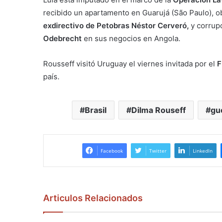
recibido un apartamento en Guarujá (São Paulo), obs
exdirectivo de Petobras Néstor Cerveró,
y corrupc
Odebrecht
en sus negocios en Angola.
Rousseff visitó Uruguay el viernes invitada por el
F
país.
Brasil
Dilma Rouseff
gu
Facebook
Twitter
LinkedIn
Articulos Relacionados