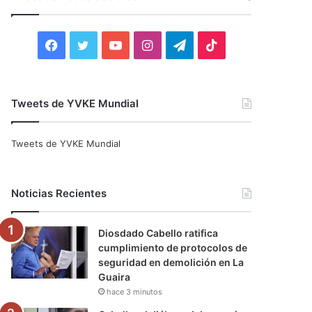
r
:
F
T
Y
I
T
T
a
w
o
n
e
i
c
i
u
s
l
k
Tweets de YVKE Mundial
e
t
T
t
e
T
Tweets de YVKE Mundial
b
t
u
a
g
o
o
e
b
g
r
k
Noticias Recientes
o
r
e
r
a
Diosdado Cabello ratifica
k
a
m
cumplimiento de protocolos de
seguridad en demolición en La
m
Guaira
hace 3 minutos