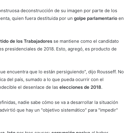
onstruosa deconstrucción de su imagen por parte de los
enta, quien fuera destituida por un
golpe parlamentario
en
tido de los Trabajadores
se mantiene como el candidato
es presidenciales de 2018. Esto, agregó, es producto de
ue encuentra que lo están persiguiendo", dijo Rousseff. No
ica del país, sumado a lo que pueda ocurrir con el
edecible el desenlace de las
elecciones de 2018
.
finidas, nadie sabe cómo se va a desarrollar la situación
 advirtió que hay un "objetivo sistemático" para "impedir"
va Jato
por tres causas:
corrupción pasiva
al haber