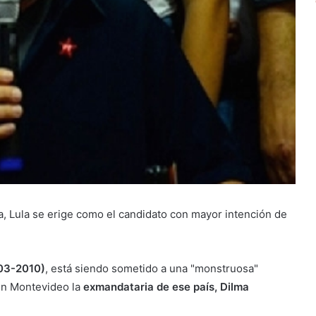
, Lula se erige como el candidato con mayor intención de
003-2010)
, está siendo sometido a una "monstruosa"
 en Montevideo la
exmandataria de ese país, Dilma