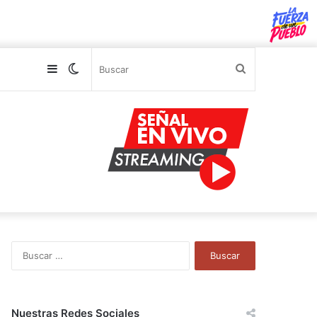
Sidebar
Switch
Buscar
skin
B
u
s
c
a
Nuestras Redes Sociales