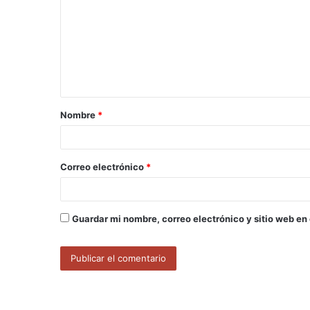
m
e
n
t
a
Nombre
*
r
i
o
Correo electrónico
*
*
Guardar mi nombre, correo electrónico y sitio web en