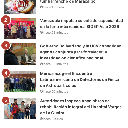
tumbarrancho de Maracaibo
hace 1 minuto
k
a
m
m
Venezuela impulsa su café de especialidad
en la feria internacional SIGEP Asia 2026
hace 23 minutos
Gobierno Bolivariano y la UCV consolidan
agenda conjunta para fortalecer la
investigación científica nacional
hace 33 minutos
Mérida acoge el Encuentro
Latinoamericano de Detectores de Física
de Astropartículas
hace 50 minutos
Autoridades inspeccionan obras de
rehabilitación integral del Hospital Vargas
de La Guaira
hace 2 horas