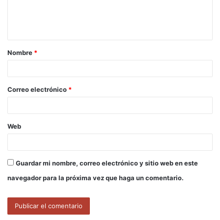
n
t
a
Nombre
*
r
i
o
Correo electrónico
*
*
Web
Guardar mi nombre, correo electrónico y sitio web en este
navegador para la próxima vez que haga un comentario.