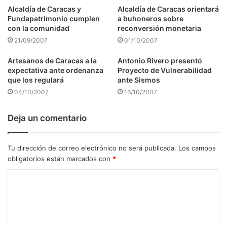
Alcaldía de Caracas y
Alcaldía de Caracas orientará
Fundapatrimonio cumplen
a buhoneros sobre
con la comunidad
reconversión monetaria
21/09/2007
01/10/2007
Artesanos de Caracas a la
Antonio Rivero presentó
expectativa ante ordenanza
Proyecto de Vulnerabilidad
que los regulará
ante Sismos
04/10/2007
16/10/2007
Deja un comentario
Tu dirección de correo electrónico no será publicada.
Los campos
obligatorios están marcados con
*
C
o
m
e