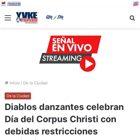
Menu
B
Inicio
/
De la Ciudad
De la Ciudad
Diablos danzantes celebran
Día del Corpus Christi con
debidas restricciones