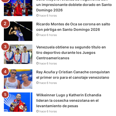
o
r
e
r
a
un impresionante doblete dorado en Santo
Domingo 2026
k
a
m
hace 6 horas
m
Ricardo Montes de Oca se corona en salto
con pértiga en Santo Domingo 2026
hace 6 horas
Venezuela obtiene su segundo título en
tiro deportivo durante los Juegos
Centroamericanos
hace 6 horas
Ray Acuña y Cristian Canache conquistan
el primer oro para el canotaje venezolano
hace 6 horas
Wilkeinner Lugo y Katherin Echandia
lideran la cosecha venezolana en el
levantamiento de pesas
hace 6 horas