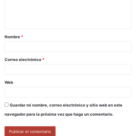
e
n
t
a
Nombre
*
r
i
o
Correo electrónico
*
*
Web
Guardar mi nombre, correo electrónico y sitio web en este
navegador para la próxima vez que haga un comentario.