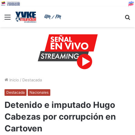
Menu
B
Inicio
/
Destacada
Destacada
Nacionales
Detenido e imputado Hugo
Cabezas por corrupción en
Cartoven