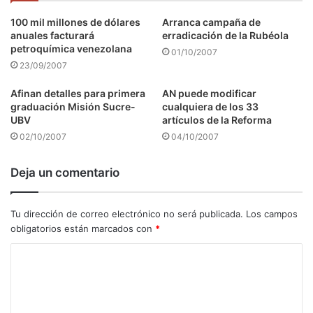
100 mil millones de dólares
Arranca campaña de
anuales facturará
erradicación de la Rubéola
petroquímica venezolana
01/10/2007
23/09/2007
Afinan detalles para primera
AN puede modificar
graduación Misión Sucre-
cualquiera de los 33
UBV
artículos de la Reforma
02/10/2007
04/10/2007
Deja un comentario
Tu dirección de correo electrónico no será publicada.
Los campos
obligatorios están marcados con
*
C
o
m