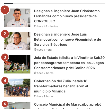
o
e
b
g
r
k
Designan al ingeniero Juan Crisóstomo
o
r
e
r
a
Fernández como nuevo presidente de
CORPOELEC
k
a
m
hace 42 minutos
m
Designan al ingeniero José Luis
Betancourt como nuevo Viceministro de
Servicios Eléctricos
hace 1 hora
Jefa de Estado felicita a la Vinotinto Sub20
por consagrarse campeona en los Juegos
Centroamericanos y del Caribe 2026
hace 2 horas
Gobernación del Zulia instala 18
transformadores beneficiaron al
municipio Miranda
hace 9 horas
Concejo Municipal de Maracaibo aprobó