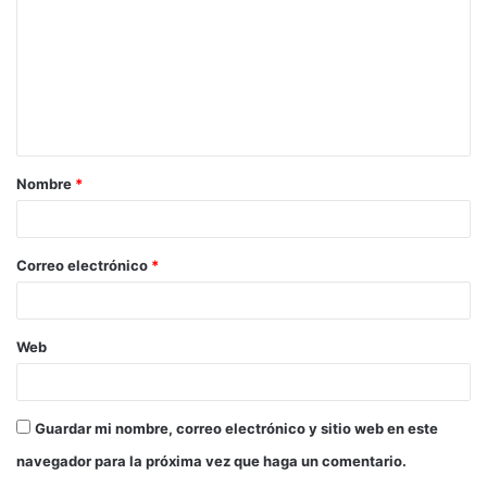
m
e
n
t
a
Nombre
*
r
i
o
Correo electrónico
*
*
Web
Guardar mi nombre, correo electrónico y sitio web en este
navegador para la próxima vez que haga un comentario.