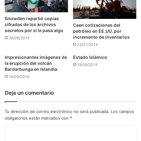
Snowden repartió copias
cifradas de los archivos
Caen cotizaciones del
secretos por si le pasa algo
petróleo en EE.UU. por
incremento de inventarios
26/06/2013
23/01/2014
Impresionantes imágenes de
Estado Islámico
la erupción del volcán
19/09/2014
Bardarbunga en Islandia
16/09/2014
Deja un comentario
Tu dirección de correo electrónico no será publicada.
Los campos
obligatorios están marcados con
*
C
o