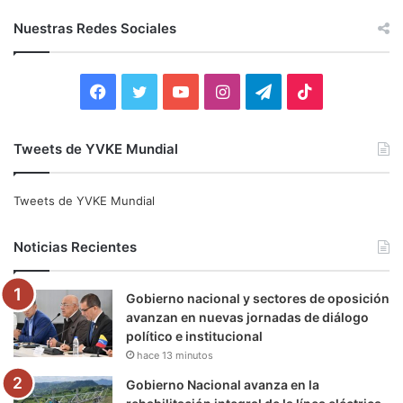
s
c
Nuestras Redes Sociales
a
r
:
F
T
Y
I
T
T
a
w
o
n
e
i
Tweets de YVKE Mundial
c
i
u
s
l
k
e
t
T
t
e
T
Tweets de YVKE Mundial
b
t
u
a
g
o
Noticias Recientes
o
e
b
g
r
k
Gobierno nacional y sectores de oposición
o
r
e
r
a
avanzan en nuevas jornadas de diálogo
político e institucional
k
a
m
hace 13 minutos
m
Gobierno Nacional avanza en la