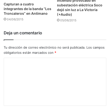
Incendio provocado en
Capturan a cuatro
subestación eléctrica Soco
integrantes de la banda “Los
dejó sin luz a La Victoria
Troncaleros” en Antímano
(+Audio)
04/06/2015
05/06/2015
Deja un comentario
Tu dirección de correo electrónico no será publicada.
Los campos
obligatorios están marcados con
*
C
o
m
e
n
t
a