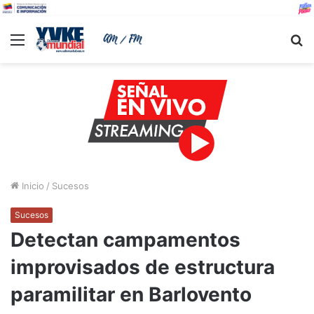
Menu
B
Inicio
/
Sucesos
Sucesos
Detectan campamentos
improvisados de estructura
paramilitar en Barlovento