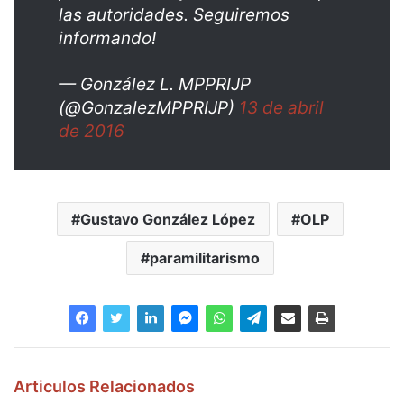
las autoridades. Seguiremos
informando!
— González L. MPPRIJP
(@GonzalezMPPRIJP)
13 de abril
de 2016
Gustavo González López
OLP
paramilitarismo
Articulos Relacionados