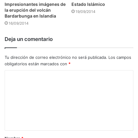
Impresionantes imágenes de
Estado Islámico
la erupción del volcán
19/09/2014
Bardarbunga en Islandia
16/09/2014
Deja un comentario
Tu dirección de correo electrónico no será publicada.
Los campos
obligatorios están marcados con
*
C
o
m
e
n
t
a