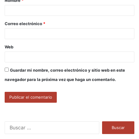
Nombre
*
r
i
o
Correo electrónico
*
*
Web
Guardar mi nombre, correo electrónico y sitio web en este
navegador para la próxima vez que haga un comentario.
B
u
s