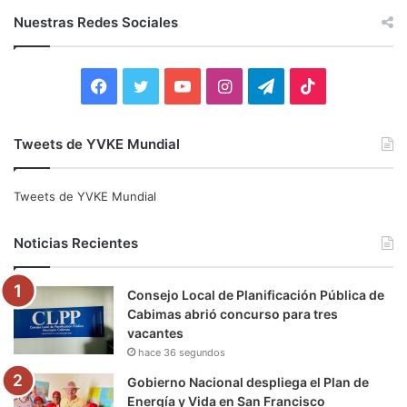
c
Nuestras Redes Sociales
a
r
:
F
T
Y
I
T
T
a
w
o
n
e
i
Tweets de YVKE Mundial
c
i
u
s
l
k
e
t
T
t
e
T
Tweets de YVKE Mundial
b
t
u
a
g
o
Noticias Recientes
o
e
b
g
r
k
Consejo Local de Planificación Pública de
o
r
e
r
a
Cabimas abrió concurso para tres
vacantes
k
a
m
hace 36 segundos
m
Gobierno Nacional despliega el Plan de
Energía y Vida en San Francisco