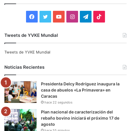
r
:
F
T
Y
I
T
T
a
w
o
n
e
i
Tweets de YVKE Mundial
c
i
u
s
l
k
e
t
T
t
e
T
Tweets de YVKE Mundial
b
t
u
a
g
o
Noticias Recientes
o
e
b
g
r
k
Presidenta Delcy Rodríguez inaugura la
o
r
e
r
a
casa de abuelos «La Primavera» en
Caracas
k
a
m
hace 22 segundos
m
Plan nacional de caracterización del
rebaño bovino iniciará el próximo 17 de
agosto
hace 55 minutos