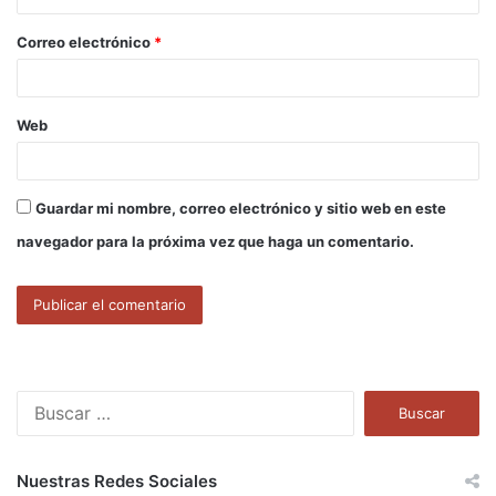
o
Correo electrónico
*
*
Web
Guardar mi nombre, correo electrónico y sitio web en este
navegador para la próxima vez que haga un comentario.
B
u
s
c
Nuestras Redes Sociales
a