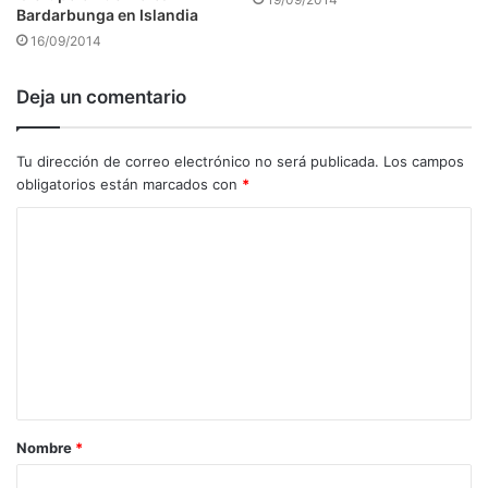
Bardarbunga en Islandia
16/09/2014
Deja un comentario
Tu dirección de correo electrónico no será publicada.
Los campos
obligatorios están marcados con
*
C
o
m
e
n
t
a
Nombre
*
r
i