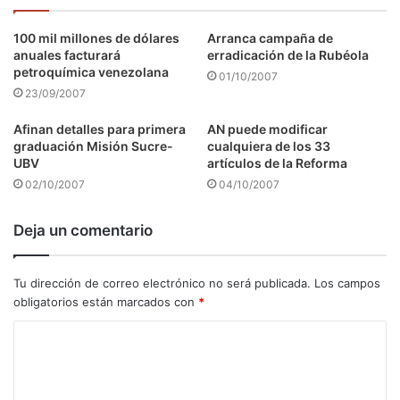
100 mil millones de dólares
Arranca campaña de
anuales facturará
erradicación de la Rubéola
petroquímica venezolana
01/10/2007
23/09/2007
Afinan detalles para primera
AN puede modificar
graduación Misión Sucre-
cualquiera de los 33
UBV
artículos de la Reforma
02/10/2007
04/10/2007
Deja un comentario
Tu dirección de correo electrónico no será publicada.
Los campos
obligatorios están marcados con
*
C
o
m