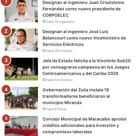
Designan al ingeniero Juan Crisóstomo
o
r
e
r
a
Fernández como nuevo presidente de
CORPOELEC
k
a
m
hace 19 segundos
m
Designan al ingeniero José Luis
Betancourt como nuevo Viceministro de
Servicios Eléctricos
hace 36 minutos
Jefa de Estado felicita a la Vinotinto Sub20
por consagrarse campeona en los Juegos
Centroamericanos y del Caribe 2026
hace 59 minutos
Gobernación del Zulia instala 18
transformadores beneficiaron al
municipio Miranda
hace 9 horas
Concejo Municipal de Maracaibo aprobó
créditos adicionales para inversión y
compromisos laborales