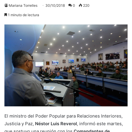
Mariana Torrelles
30/10/2018
0
220
1 minuto de lectura
El ministro del Poder Popular para Relaciones Interiores,
Justicia y Paz,
Néstor Luis Reverol
, informó este martes,
que sostuvo una reunión con los
Comandantes de