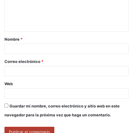
e
n
t
a
Nombre
*
r
i
o
Correo electrónico
*
*
Web
Guardar mi nombre, correo electrónico y sitio web en este
navegador para la próxima vez que haga un comentario.