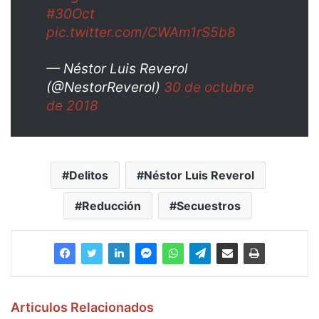
#30Oct
pic.twitter.com/CWAm1rS5b8
— Néstor Luis Reverol
(@NestorReverol)
30 de octubre
de 2018
Delitos
Néstor Luis Reverol
Reducción
Secuestros
Articulos Relacionados