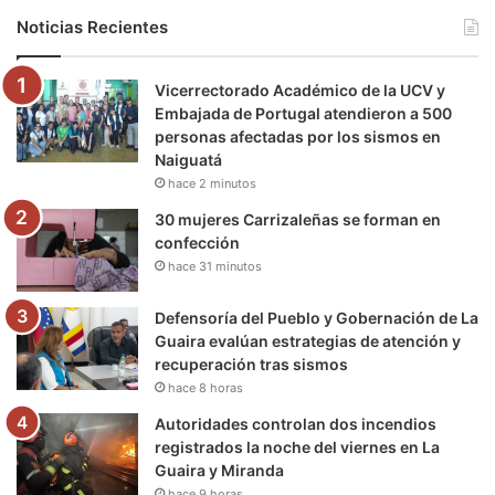
b
t
u
a
g
o
Noticias Recientes
o
e
b
g
r
k
Vicerrectorado Académico de la UCV y
o
r
e
r
a
Embajada de Portugal atendieron a 500
personas afectadas por los sismos en
k
a
m
Naiguatá
hace 2 minutos
m
30 mujeres Carrizaleñas se forman en
confección
hace 31 minutos
Defensoría del Pueblo y Gobernación de La
Guaira evalúan estrategias de atención y
recuperación tras sismos
hace 8 horas
Autoridades controlan dos incendios
registrados la noche del viernes en La
Guaira y Miranda
hace 9 horas