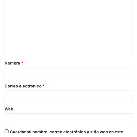
C
o
m
e
n
t
a
Nombre
*
r
i
o
Correo electrónico
*
*
Web
Guardar mi nombre, correo electrónico y sitio web en este