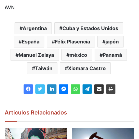
AVN
Argentina
Cuba y Estados Unidos
España
Félix Plasencia
japón
Manuel Zelaya
méxico
Panamá
Taiwán
Xiomara Castro
Articulos Relacionados