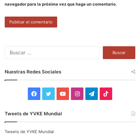
navegador para la próxima vez que haga un comentario.
B
u
s
c
Nuestras Redes Sociales
a
r
:
F
T
Y
I
T
T
a
w
o
n
e
i
Tweets de YVKE Mundial
c
i
u
s
l
k
e
t
T
t
e
T
Tweets de YVKE Mundial