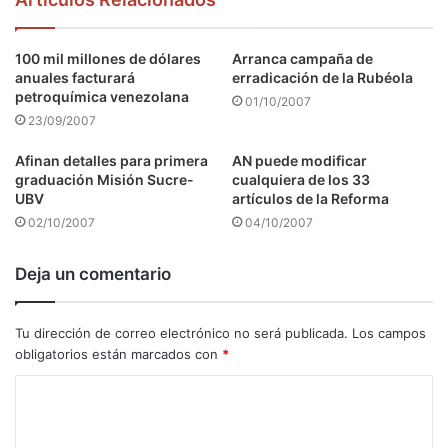
100 mil millones de dólares
Arranca campaña de
anuales facturará
erradicación de la Rubéola
petroquímica venezolana
01/10/2007
23/09/2007
Afinan detalles para primera
AN puede modificar
graduación Misión Sucre-
cualquiera de los 33
UBV
artículos de la Reforma
02/10/2007
04/10/2007
Deja un comentario
Tu dirección de correo electrónico no será publicada.
Los campos
obligatorios están marcados con
*
C
o