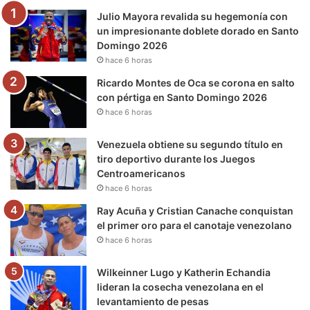
Julio Mayora revalida su hegemonía con
o
r
e
r
a
un impresionante doblete dorado en Santo
Domingo 2026
k
a
m
hace 6 horas
m
Ricardo Montes de Oca se corona en salto
con pértiga en Santo Domingo 2026
hace 6 horas
Venezuela obtiene su segundo título en
tiro deportivo durante los Juegos
Centroamericanos
hace 6 horas
Ray Acuña y Cristian Canache conquistan
el primer oro para el canotaje venezolano
hace 6 horas
Wilkeinner Lugo y Katherin Echandia
lideran la cosecha venezolana en el
levantamiento de pesas