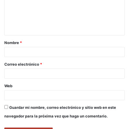
m
e
n
t
a
Nombre
*
r
i
o
Correo electrónico
*
*
Web
Guardar mi nombre, correo electrónico y sitio web en este
navegador para la próxima vez que haga un comentario.