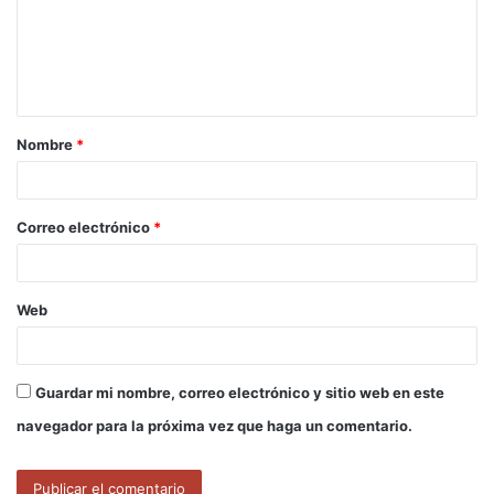
e
n
t
a
Nombre
*
r
i
o
Correo electrónico
*
*
Web
Guardar mi nombre, correo electrónico y sitio web en este
navegador para la próxima vez que haga un comentario.