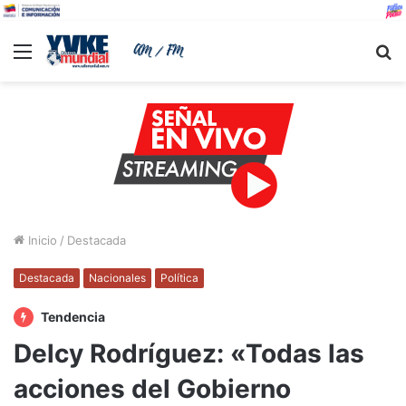
Menu
B
Inicio
/
Destacada
Destacada
Nacionales
Política
Tendencia
Delcy Rodríguez: «Todas las
acciones del Gobierno