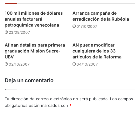
100 mil millones de dólares
Arranca campaña de
anuales facturará
erradicación de la Rubéola
petroquímica venezolana
01/10/2007
23/09/2007
Afinan detalles para primera
AN puede modificar
graduación Misión Sucre-
cualquiera de los 33
UBV
artículos de la Reforma
02/10/2007
04/10/2007
Deja un comentario
Tu dirección de correo electrónico no será publicada.
Los campos
obligatorios están marcados con
*
C
o
m