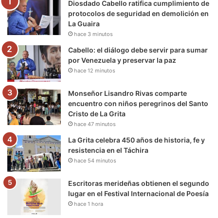
Diosdado Cabello ratifica cumplimiento de
o
r
e
r
a
protocolos de seguridad en demolición en
La Guaira
k
a
m
hace 3 minutos
m
Cabello: el diálogo debe servir para sumar
por Venezuela y preservar la paz
hace 12 minutos
Monseñor Lisandro Rivas comparte
encuentro con niños peregrinos del Santo
Cristo de La Grita
hace 47 minutos
La Grita celebra 450 años de historia, fe y
resistencia en el Táchira
hace 54 minutos
Escritoras merideñas obtienen el segundo
lugar en el Festival Internacional de Poesía
hace 1 hora