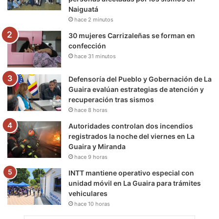
k
a
m
Naiguatá
hace 2 minutos
m
30 mujeres Carrizaleñas se forman en
confección
hace 31 minutos
Defensoría del Pueblo y Gobernación de La
Guaira evalúan estrategias de atención y
recuperación tras sismos
hace 8 horas
Autoridades controlan dos incendios
registrados la noche del viernes en La
Guaira y Miranda
hace 9 horas
INTT mantiene operativo especial con
unidad móvil en La Guaira para trámites
vehiculares
hace 10 horas