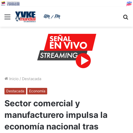
Menu
B
Inicio
/
Destacada
Destacada
Economía
Sector comercial y
manufacturero impulsa la
economía nacional tras