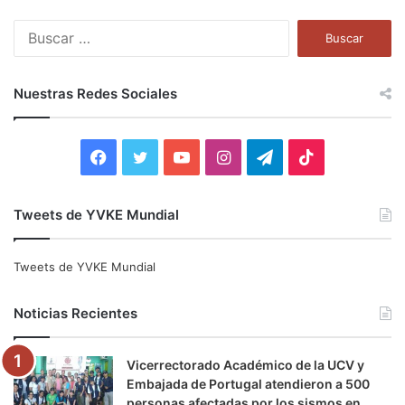
B
u
s
c
Nuestras Redes Sociales
a
r
:
F
T
Y
I
T
T
a
w
o
n
e
i
Tweets de YVKE Mundial
c
i
u
s
l
k
e
t
T
t
e
T
Tweets de YVKE Mundial
b
t
u
a
g
o
Noticias Recientes
o
e
b
g
r
k
Vicerrectorado Académico de la UCV y
o
r
e
r
a
Embajada de Portugal atendieron a 500
personas afectadas por los sismos en