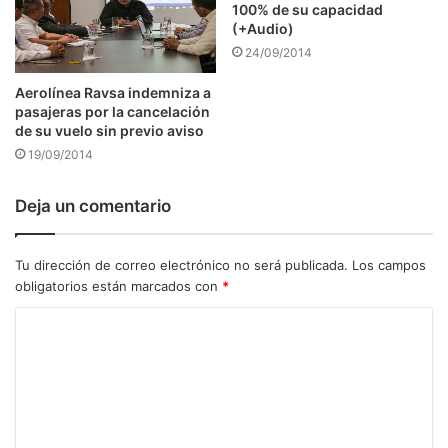
100% de su capacidad
(+Audio)
24/09/2014
Aerolínea Ravsa indemniza a
pasajeras por la cancelación
de su vuelo sin previo aviso
19/09/2014
Deja un comentario
Tu dirección de correo electrónico no será publicada.
Los campos
obligatorios están marcados con
*
C
o
m
e
n