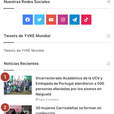
Nuestras Redes Sociales
a
r
:
F
T
Y
I
T
T
a
w
o
n
e
i
Tweets de YVKE Mundial
c
i
u
s
l
k
e
t
T
t
e
T
Tweets de YVKE Mundial
b
t
u
a
g
o
Noticias Recientes
o
e
b
g
r
k
Vicerrectorado Académico de la UCV y
o
r
e
r
a
Embajada de Portugal atendieron a 500
personas afectadas por los sismos en
k
a
m
Naiguatá
hace 2 minutos
m
30 mujeres Carrizaleñas se forman en
confección