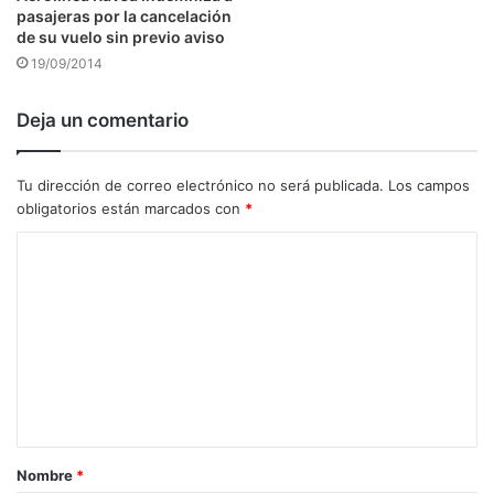
pasajeras por la cancelación
de su vuelo sin previo aviso
19/09/2014
Deja un comentario
Tu dirección de correo electrónico no será publicada.
Los campos
obligatorios están marcados con
*
C
o
m
e
n
t
a
Nombre
*
r