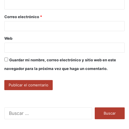
i
o
Correo electrónico
*
*
Web
Guardar mi nombre, correo electrónico y sitio web en este
navegador para la próxima vez que haga un comentario.
B
u
s
c