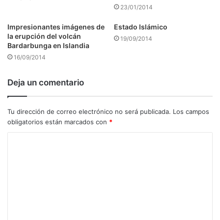
23/01/2014
Impresionantes imágenes de
Estado Islámico
la erupción del volcán
19/09/2014
Bardarbunga en Islandia
16/09/2014
Deja un comentario
Tu dirección de correo electrónico no será publicada.
Los campos
obligatorios están marcados con
*
C
o
m
e
n
t