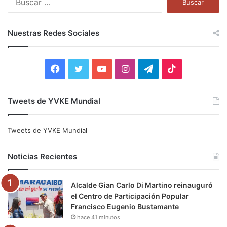
u
s
c
Nuestras Redes Sociales
a
r
:
F
T
Y
I
T
T
a
w
o
n
e
i
Tweets de YVKE Mundial
c
i
u
s
l
k
e
t
T
t
e
T
Tweets de YVKE Mundial
b
t
u
a
g
o
Noticias Recientes
o
e
b
g
r
k
Alcalde Gian Carlo Di Martino reinauguró
o
r
e
r
a
el Centro de Participación Popular
Francisco Eugenio Bustamante
k
a
m
hace 41 minutos