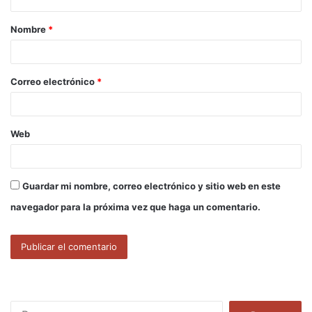
a
Nombre
*
r
i
o
Correo electrónico
*
*
Web
Guardar mi nombre, correo electrónico y sitio web en este
navegador para la próxima vez que haga un comentario.
B