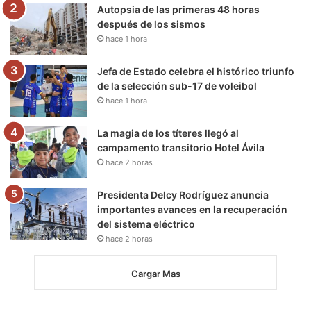
m
Autopsia de las primeras 48 horas
después de los sismos
hace 1 hora
Jefa de Estado celebra el histórico triunfo
de la selección sub-17 de voleibol
hace 1 hora
La magia de los títeres llegó al
campamento transitorio Hotel Ávila
hace 2 horas
Presidenta Delcy Rodríguez anuncia
importantes avances en la recuperación
del sistema eléctrico
hace 2 horas
Cargar Mas