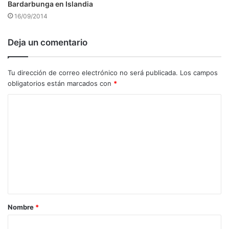
Bardarbunga en Islandia
16/09/2014
Deja un comentario
Tu dirección de correo electrónico no será publicada.
Los campos
obligatorios están marcados con
*
C
o
m
e
n
t
a
Nombre
*
r
i