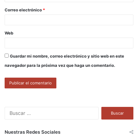
o
Correo electrónico
*
*
Web
Guardar mi nombre, correo electrónico y sitio web en este
navegador para la próxima vez que haga un comentario.
B
u
s
c
Nuestras Redes Sociales
a