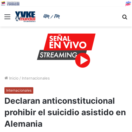
Menu
B
Inicio
/
Internacionales
Internacionales
Declaran anticonstitucional
prohibir el suicidio asistido en
Alemania