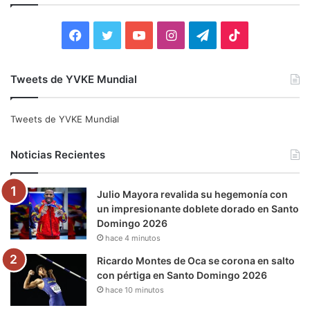
r
:
F
T
Y
I
T
T
a
w
o
n
e
i
Tweets de YVKE Mundial
c
i
u
s
l
k
e
t
T
t
e
T
Tweets de YVKE Mundial
b
t
u
a
g
o
Noticias Recientes
o
e
b
g
r
k
Julio Mayora revalida su hegemonía con
o
r
e
r
a
un impresionante doblete dorado en Santo
Domingo 2026
k
a
m
hace 4 minutos
m
Ricardo Montes de Oca se corona en salto
con pértiga en Santo Domingo 2026
hace 10 minutos