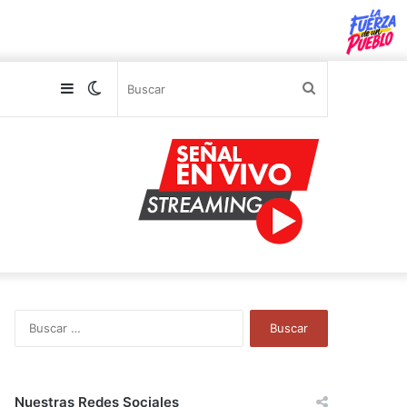
Sidebar
Switch
Buscar
skin
B
u
s
c
a
Nuestras Redes Sociales