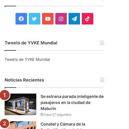
r
:
F
T
Y
I
T
T
a
w
o
n
e
i
c
i
u
s
l
k
Tweets de YVKE Mundial
e
t
T
t
e
T
Tweets de YVKE Mundial
b
t
u
a
g
o
o
e
b
g
r
k
Noticias Recientes
o
r
e
r
a
Se estrena parada inteligente de
k
a
m
pasajeros en la ciudad de
Maturín
m
hace 57 segundos
Conatel y Cámara de la