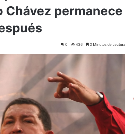
o Chávez permanece
después
0
436
3 Minutos de Lectura