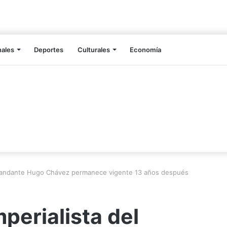
nales
Deportes
Culturales
Economía
comandante Hugo Chávez permanece vigente 13 años después
perialista del