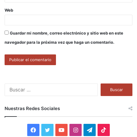
Web
Guardar mi nombre, correo electrónico y sitio web en este
navegador para la próxima vez que haga un comentario.
B
u
s
c
Nuestras Redes Sociales
a
r
:
F
T
Y
I
T
T