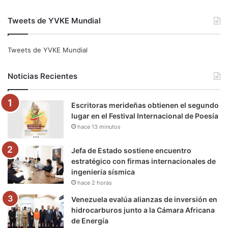
a
w
o
n
e
i
Tweets de YVKE Mundial
c
i
u
s
l
k
e
t
T
t
e
T
Tweets de YVKE Mundial
b
t
u
a
g
o
Noticias Recientes
o
e
b
g
r
k
Escritoras merideñas obtienen el segundo
o
r
e
r
a
lugar en el Festival Internacional de Poesía
hace 13 minutos
k
a
m
m
Jefa de Estado sostiene encuentro
estratégico con firmas internacionales de
ingeniería sísmica
hace 2 horas
Venezuela evalúa alianzas de inversión en
hidrocarburos junto a la Cámara Africana
de Energía