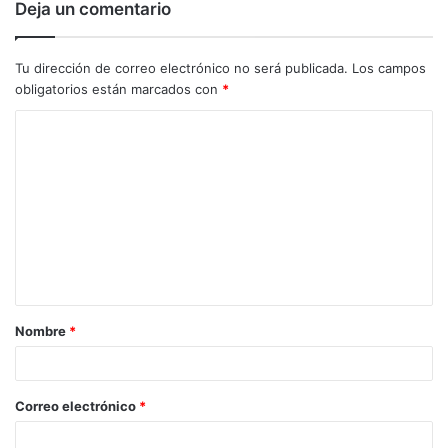
Deja un comentario
Tu dirección de correo electrónico no será publicada.
Los campos
obligatorios están marcados con
*
C
o
m
e
n
t
a
Nombre
*
r
i
o
Correo electrónico
*
*