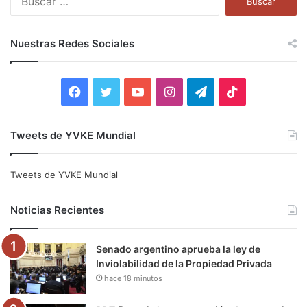
u
s
c
Nuestras Redes Sociales
a
r
:
F
T
Y
I
T
T
a
w
o
n
e
i
Tweets de YVKE Mundial
c
i
u
s
l
k
e
t
T
t
e
T
Tweets de YVKE Mundial
b
t
u
a
g
o
Noticias Recientes
o
e
b
g
r
k
Senado argentino aprueba la ley de
o
r
e
r
a
Inviolabilidad de la Propiedad Privada
hace 18 minutos
k
a
m