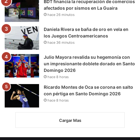
m
BDT financia la recuperación de comercios
afectados por sismos en La Guaira
hace 26 minutos
Daniela Rivera se baña de oro en vela en
los Juegos Centroamericanos
hace 36 minutos
Julio Mayora revalida su hegemonía con
un impresionante doblete dorado en Santo
Domingo 2026
hace 8 horas
Ricardo Montes de Oca se corona en salto
con pértiga en Santo Domingo 2026
hace 8 horas
Cargar Mas