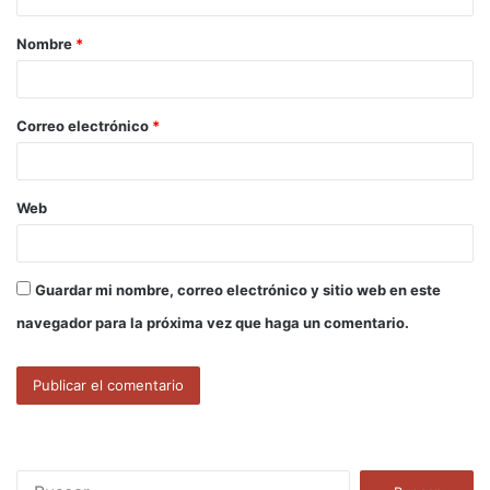
a
Nombre
*
r
i
o
Correo electrónico
*
*
Web
Guardar mi nombre, correo electrónico y sitio web en este
navegador para la próxima vez que haga un comentario.
B