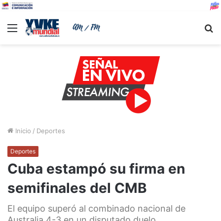
Menu
B
Inicio
/
Deportes
Deportes
Cuba estampó su firma en
semifinales del CMB
El equipo superó al combinado nacional de
Australia 4-3 en un disputado duelo