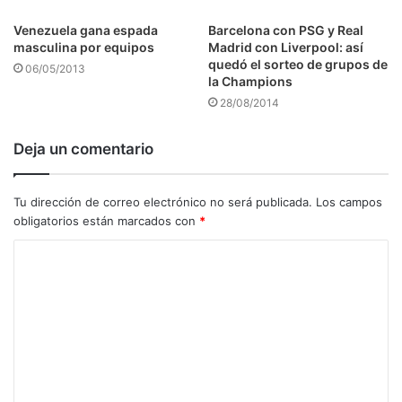
Venezuela gana espada
Barcelona con PSG y Real
masculina por equipos
Madrid con Liverpool: así
quedó el sorteo de grupos de
06/05/2013
la Champions
28/08/2014
Deja un comentario
Tu dirección de correo electrónico no será publicada.
Los campos
obligatorios están marcados con
*
C
o
m
e
n
t