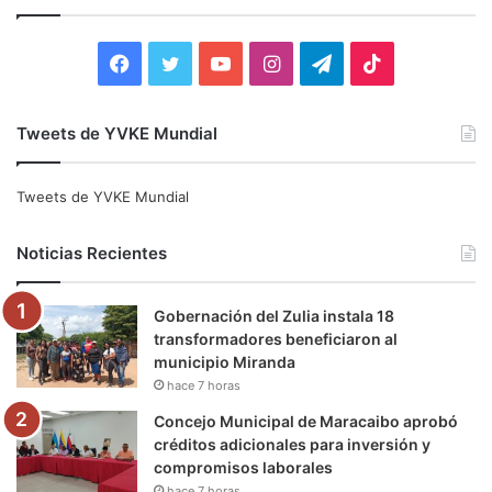
r
:
F
T
Y
I
T
T
a
w
o
n
e
i
Tweets de YVKE Mundial
c
i
u
s
l
k
e
t
T
t
e
T
Tweets de YVKE Mundial
b
t
u
a
g
o
Noticias Recientes
o
e
b
g
r
k
Gobernación del Zulia instala 18
o
r
e
r
a
transformadores beneficiaron al
municipio Miranda
k
a
m
hace 7 horas
m
Concejo Municipal de Maracaibo aprobó
créditos adicionales para inversión y
compromisos laborales
hace 7 horas