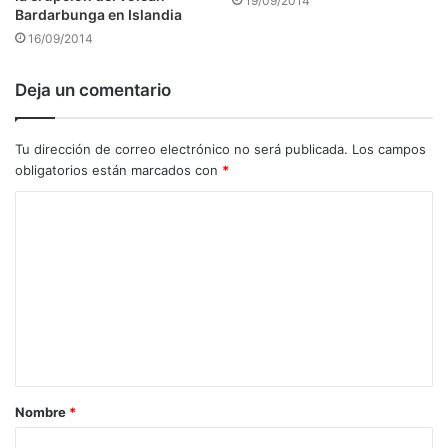
19/09/2014
Bardarbunga en Islandia
16/09/2014
Deja un comentario
Tu dirección de correo electrónico no será publicada.
Los campos
obligatorios están marcados con
*
C
o
m
e
n
t
a
Nombre
*
r
i