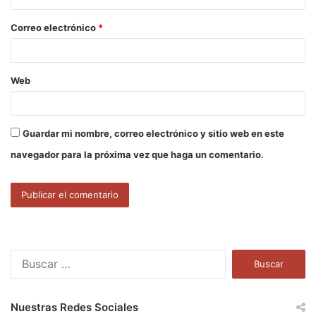
o
Correo electrónico
*
*
Web
Guardar mi nombre, correo electrónico y sitio web en este
navegador para la próxima vez que haga un comentario.
B
u
s
c
Nuestras Redes Sociales
a