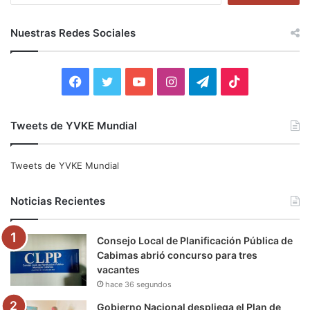
s
c
Nuestras Redes Sociales
a
r
:
F
T
Y
I
T
T
a
w
o
n
e
i
Tweets de YVKE Mundial
c
i
u
s
l
k
e
t
T
t
e
T
Tweets de YVKE Mundial
b
t
u
a
g
o
Noticias Recientes
o
e
b
g
r
k
Consejo Local de Planificación Pública de
o
r
e
r
a
Cabimas abrió concurso para tres
vacantes
k
a
m
hace 36 segundos
m
Gobierno Nacional despliega el Plan de