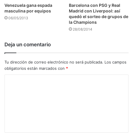
Venezuela gana espada
Barcelona con PSG y Real
masculina por equipos
Madrid con Liverpool: así
quedó el sorteo de grupos de
06/05/2013
la Champions
28/08/2014
Deja un comentario
Tu dirección de correo electrónico no será publicada.
Los campos
obligatorios están marcados con
*
C
o
m
e
n
t
a