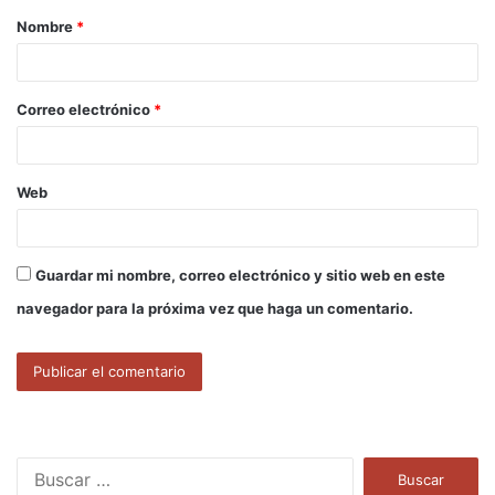
Nombre
*
r
i
o
Correo electrónico
*
*
Web
Guardar mi nombre, correo electrónico y sitio web en este
navegador para la próxima vez que haga un comentario.
B
u