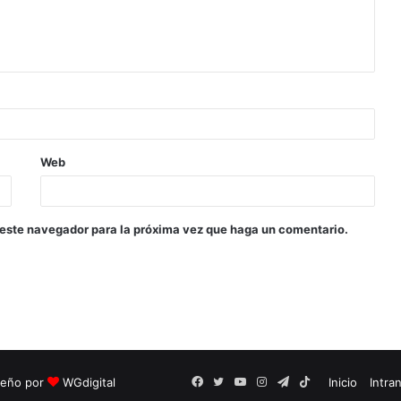
Web
 este navegador para la próxima vez que haga un comentario.
seño por
WGdigital
Facebook
Twitter
YouTube
Instagram
Telegram
TikTok
Inicio
Intra