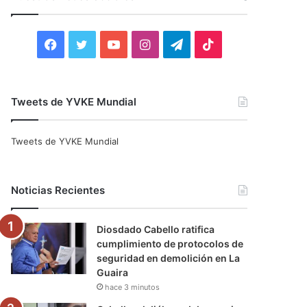
r
:
F
T
Y
I
T
T
a
w
o
n
e
i
c
i
u
s
l
k
Tweets de YVKE Mundial
e
t
T
t
e
T
Tweets de YVKE Mundial
b
t
u
a
g
o
o
e
b
g
r
k
Noticias Recientes
o
r
e
r
a
Diosdado Cabello ratifica
k
a
m
cumplimiento de protocolos de
seguridad en demolición en La
m
Guaira
hace 3 minutos