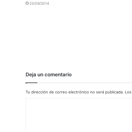
23/09/2014
Deja un comentario
Tu dirección de correo electrónico no será publicada.
Los
C
o
m
e