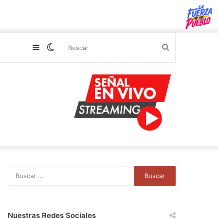
Sidebar
Switch
Buscar
skin
B
u
s
c
a
Nuestras Redes Sociales