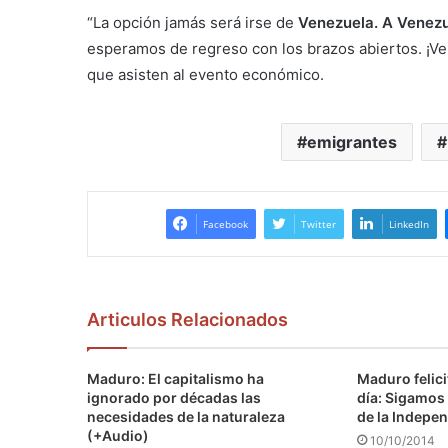
“La opción jamás será irse de
Venezuela. A Venez
esperamos de regreso con los brazos abiertos. ¡Ve
que asisten al evento económico.
emigrantes
Facebook
Twitter
LinkedIn
Articulos Relacionados
Maduro: El capitalismo ha
Maduro felici
ignorado por décadas las
día: Sigamos 
necesidades de la naturaleza
de la Indepen
(+Audio)
10/10/2014