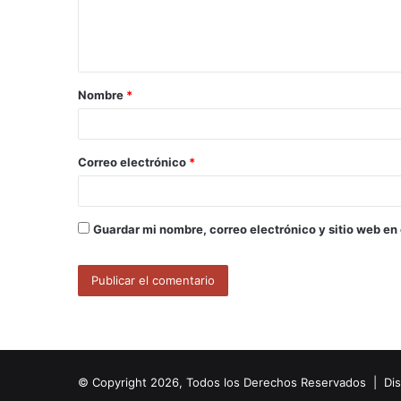
n
t
a
Nombre
*
r
i
o
Correo electrónico
*
*
Guardar mi nombre, correo electrónico y sitio web en
© Copyright 2026, Todos los Derechos Reservados | Di