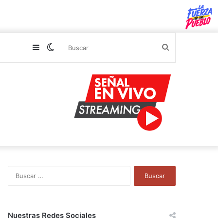
Sidebar
Switch
Buscar
skin
B
u
s
c
a
Nuestras Redes Sociales