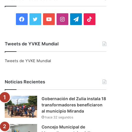
r
:
F
T
Y
I
T
T
a
w
o
n
e
i
c
i
u
s
l
k
Tweets de YVKE Mundial
e
t
T
t
e
T
Tweets de YVKE Mundial
b
t
u
a
g
o
o
e
b
g
r
k
Noticias Recientes
o
r
e
r
a
Gobernación del Zulia instala 18
k
a
m
transformadores beneficiaron
al municipio Miranda
m
hace 32 segundos
Concejo Municipal de