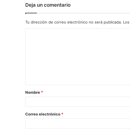
Deja un comentario
Tu dirección de correo electrónico no será publicada.
Los
C
o
m
e
n
t
a
Nombre
*
r
i
o
Correo electrónico
*
*