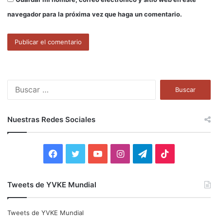
navegador para la próxima vez que haga un comentario.
B
u
s
c
Nuestras Redes Sociales
a
r
:
F
T
Y
I
T
T
a
w
o
n
e
i
Tweets de YVKE Mundial
c
i
u
s
l
k
e
t
T
t
e
T
Tweets de YVKE Mundial