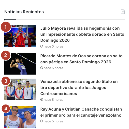
b
t
u
a
g
o
Noticias Recientes
o
e
b
g
r
k
Julio Mayora revalida su hegemonía con
o
r
e
r
a
un impresionante doblete dorado en Santo
Domingo 2026
k
a
m
hace 5 horas
m
Ricardo Montes de Oca se corona en salto
con pértiga en Santo Domingo 2026
hace 5 horas
Venezuela obtiene su segundo título en
tiro deportivo durante los Juegos
Centroamericanos
hace 5 horas
Ray Acuña y Cristian Canache conquistan
el primer oro para el canotaje venezolano
hace 5 horas