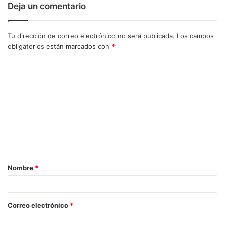
Deja un comentario
Tu dirección de correo electrónico no será publicada.
Los campos
obligatorios están marcados con
*
C
o
m
e
n
t
a
Nombre
*
r
i
o
Correo electrónico
*
*