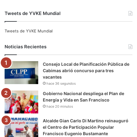
a
w
o
n
e
i
Tweets de YVKE Mundial
c
i
u
s
l
k
e
t
T
t
e
T
Tweets de YVKE Mundial
b
t
u
a
g
o
Noticias Recientes
o
e
b
g
r
k
Consejo Local de Planificación Pública de
o
r
e
r
a
Cabimas abrió concurso para tres
vacantes
k
a
m
hace 36 segundos
m
Gobierno Nacional despliega el Plan de
Energía y Vida en San Francisco
hace 20 minutos
Alcalde Gian Carlo Di Martino reinauguró
el Centro de Participación Popular
Francisco Eugenio Bustamante