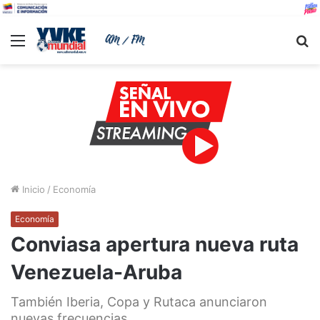
Menu
B
Inicio
/
Economía
Economía
Conviasa apertura nueva ruta
Venezuela-Aruba
También Iberia, Copa y Rutaca anunciaron
nuevas frecuencias