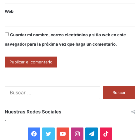
Web
Guardar mi nombre, correo electrónico y sitio web en este
navegador para la próxima vez que haga un comentario.
B
u
s
c
Nuestras Redes Sociales
a
r
:
F
T
Y
I
T
T