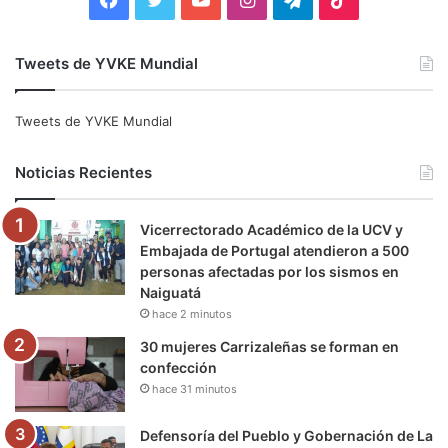
a
w
o
n
e
i
Tweets de YVKE Mundial
c
i
u
s
l
k
e
t
T
t
e
T
Tweets de YVKE Mundial
b
t
u
a
g
o
Noticias Recientes
o
e
b
g
r
k
Vicerrectorado Académico de la UCV y
o
r
e
r
a
Embajada de Portugal atendieron a 500
personas afectadas por los sismos en
k
a
m
Naiguatá
hace 2 minutos
m
30 mujeres Carrizaleñas se forman en
confección
hace 31 minutos
Defensoría del Pueblo y Gobernación de La