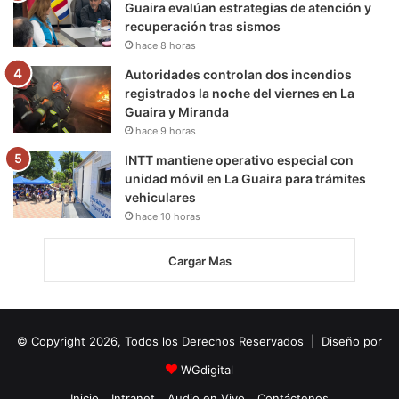
Guaira evalúan estrategias de atención y
recuperación tras sismos
hace 8 horas
Autoridades controlan dos incendios
registrados la noche del viernes en La
Guaira y Miranda
hace 9 horas
INTT mantiene operativo especial con
unidad móvil en La Guaira para trámites
vehiculares
hace 10 horas
Cargar Mas
© Copyright 2026, Todos los Derechos Reservados | Diseño por
WGdigital
Inicio
Intranet
Audio en Vivo
Contáctenos