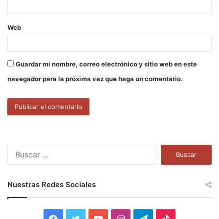
Web
Guardar mi nombre, correo electrónico y sitio web en este
navegador para la próxima vez que haga un comentario.
B
u
s
c
Nuestras Redes Sociales
a
r
:
F
T
Y
I
T
T