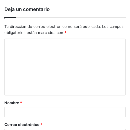
Deja un comentario
Tu dirección de correo electrónico no será publicada.
Los campos
obligatorios están marcados con
*
C
o
m
e
n
t
a
Nombre
*
r
i
o
Correo electrónico
*
*