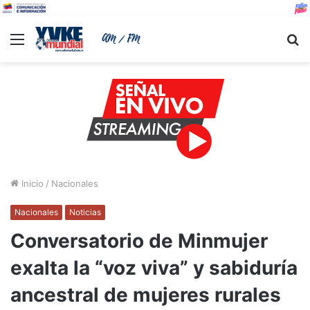
Menu
B
Inicio
/
Nacionales
Nacionales
Noticias
Conversatorio de Minmujer
exalta la “voz viva” y sabiduría
ancestral de mujeres rurales