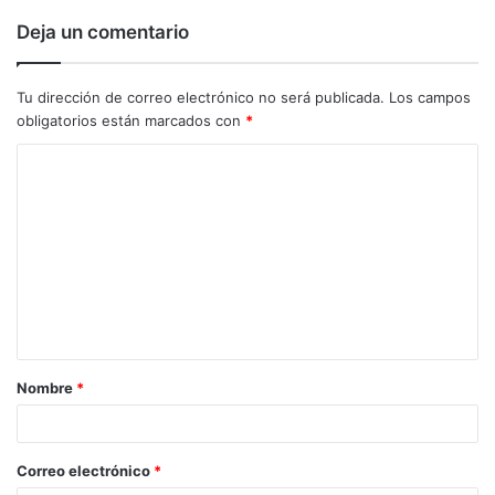
Deja un comentario
Tu dirección de correo electrónico no será publicada.
Los campos
obligatorios están marcados con
*
C
o
m
e
n
t
a
Nombre
*
r
i
o
Correo electrónico
*
*