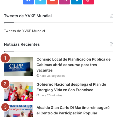
a
w
o
n
e
i
Tweets de YVKE Mundial
c
i
u
s
l
k
e
t
T
t
e
T
Tweets de YVKE Mundial
b
t
u
a
g
o
Noticias Recientes
o
e
b
g
r
k
Consejo Local de Planificación Pública de
o
r
e
r
a
Cabimas abrió concurso para tres
vacantes
k
a
m
hace 36 segundos
m
Gobierno Nacional despliega el Plan de
Energía y Vida en San Francisco
hace 20 minutos
Alcalde Gian Carlo Di Martino reinauguró
el Centro de Participación Popular