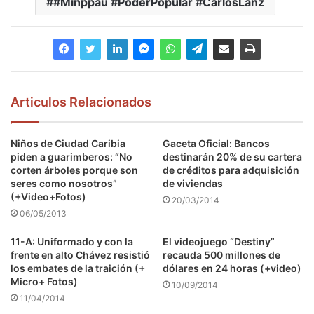
#Minppau #PoderPopular #CarlosLanz
Articulos Relacionados
Niños de Ciudad Caribia
Gaceta Oficial: Bancos
piden a guarimberos: “No
destinarán 20% de su cartera
corten árboles porque son
de créditos para adquisición
seres como nosotros”
de viviendas
(+Video+Fotos)
20/03/2014
06/05/2013
11-A: Uniformado y con la
El videojuego “Destiny”
frente en alto Chávez resistió
recauda 500 millones de
los embates de la traición (+
dólares en 24 horas (+video)
Micro+ Fotos)
10/09/2014
11/04/2014