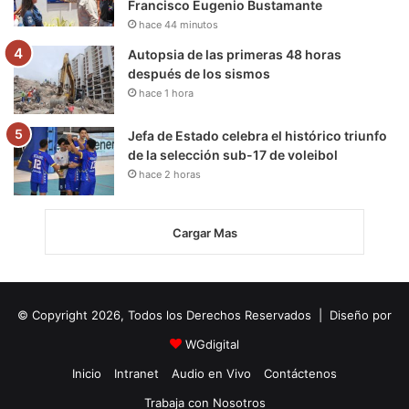
Francisco Eugenio Bustamante
hace 44 minutos
Autopsia de las primeras 48 horas
después de los sismos
hace 1 hora
Jefa de Estado celebra el histórico triunfo
de la selección sub-17 de voleibol
hace 2 horas
Cargar Mas
© Copyright 2026, Todos los Derechos Reservados | Diseño por
WGdigital
Inicio
Intranet
Audio en Vivo
Contáctenos
Trabaja con Nosotros