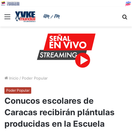
Menu
B
Inicio
/
Poder Popular
Poder Popular
Conucos escolares de
Caracas recibirán plántulas
producidas en la Escuela