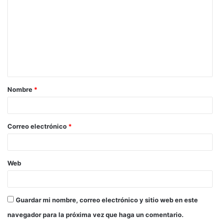
o
m
e
n
t
a
Nombre
*
r
i
o
Correo electrónico
*
*
Web
Guardar mi nombre, correo electrónico y sitio web en este
navegador para la próxima vez que haga un comentario.