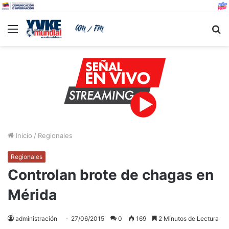
Menu
B
Inicio
/
Regionales
Regionales
Controlan brote de chagas en
Mérida
administración
27/06/2015
0
169
2 Minutos de Lectura