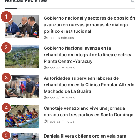
Noticias Recientes
o
e
b
g
r
k
Gobierno nacional y sectores de oposición
o
r
e
r
a
avanzan en nuevas jornadas de diálogo
político e institucional
k
a
m
hace 13 minutos
m
Gobierno Nacional avanza en la
rehabilitación integral de la línea eléctrica
Planta Centro–Yaracuy
hace 35 minutos
Autoridades supervisan labores de
rehabilitación en la Clínica Popular Alfredo
Machado de La Guaira
hace 38 minutos
Canotaje venezolano vive una jornada
dorada con tres podios en Santo Domingo
hace 52 minutos
Daniela Rivera obtiene oro en vela para