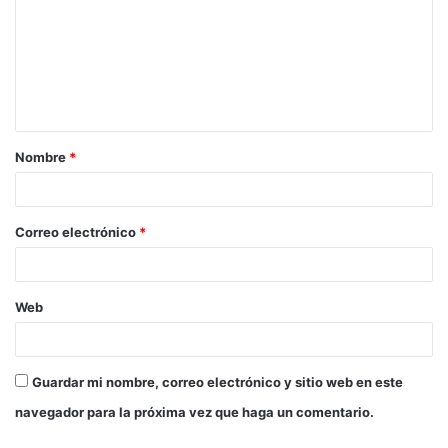
m
e
n
t
a
Nombre
*
r
i
o
Correo electrónico
*
*
Web
Guardar mi nombre, correo electrónico y sitio web en este
navegador para la próxima vez que haga un comentario.