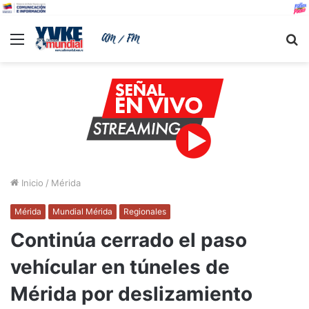
Menu
B
Inicio
/
Mérida
Mérida
Mundial Mérida
Regionales
Continúa cerrado el paso
vehícular en túneles de
Mérida por deslizamiento