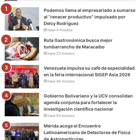
o
e
b
g
r
k
Podemos llama al empresariado a sumarse
o
r
e
r
a
al “renacer productivo” impulsado por
Delcy Rodríguez
k
a
m
hace 4 minutos
m
Ruta Gastronómica busca mejor
tumbarrancho de Maracaibo
hace 23 minutos
Venezuela impulsa su café de especialidad
en la feria internacional SIGEP Asia 2026
hace 46 minutos
Gobierno Bolivariano y la UCV consolidan
agenda conjunta para fortalecer la
investigación científica nacional
hace 55 minutos
Mérida acoge el Encuentro
Latinoamericano de Detectores de Física
de Astropartículas