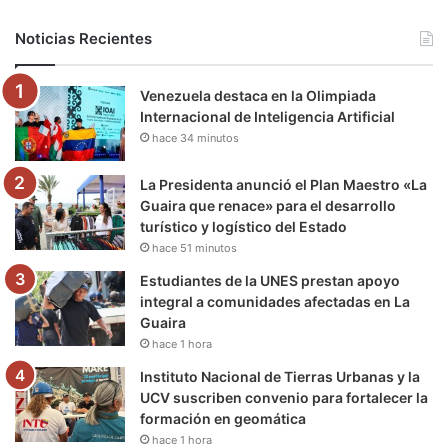
b
t
u
a
g
o
Noticias Recientes
o
e
b
g
r
k
Venezuela destaca en la Olimpiada
o
r
e
r
a
Internacional de Inteligencia Artificial
hace 34 minutos
k
a
m
m
La Presidenta anunció el Plan Maestro «La
Guaira que renace» para el desarrollo
turístico y logístico del Estado
hace 51 minutos
Estudiantes de la UNES prestan apoyo
integral a comunidades afectadas en La
Guaira
hace 1 hora
Instituto Nacional de Tierras Urbanas y la
UCV suscriben convenio para fortalecer la
formación en geomática
hace 1 hora