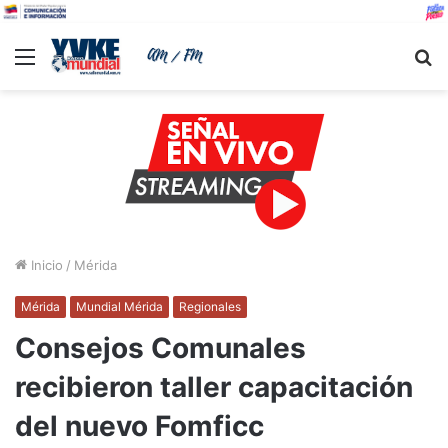
Menu
B
Inicio
/
Mérida
Mérida
Mundial Mérida
Regionales
Consejos Comunales
recibieron taller capacitación
del nuevo Fomficc