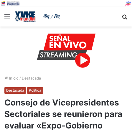
Menu
B
Inicio
/
Destacada
Destacada
Política
Consejo de Vicepresidentes
Sectoriales se reunieron para
evaluar «Expo-Gobierno