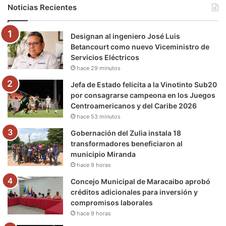
b
t
u
a
g
o
Noticias Recientes
o
e
b
g
r
k
Designan al ingeniero José Luis
o
r
e
r
a
Betancourt como nuevo Viceministro de
Servicios Eléctricos
k
a
m
hace 29 minutos
m
Jefa de Estado felicita a la Vinotinto Sub20
por consagrarse campeona en los Juegos
Centroamericanos y del Caribe 2026
hace 53 minutos
Gobernación del Zulia instala 18
transformadores beneficiaron al
municipio Miranda
hace 9 horas
Concejo Municipal de Maracaibo aprobó
créditos adicionales para inversión y
compromisos laborales
hace 9 horas