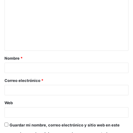
o
m
e
n
t
a
Nombre
*
r
i
o
Correo electrónico
*
*
Web
Guardar mi nombre, correo electrónico y sitio web en este