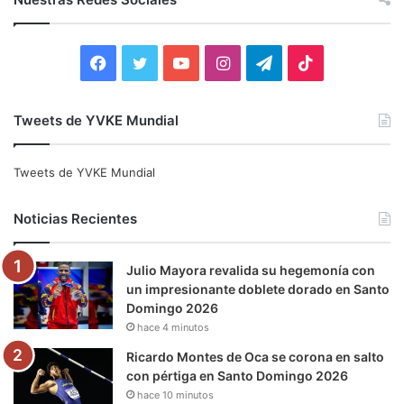
a
r
:
F
T
Y
I
T
T
a
w
o
n
e
i
Tweets de YVKE Mundial
c
i
u
s
l
k
e
t
T
t
e
T
Tweets de YVKE Mundial
b
t
u
a
g
o
Noticias Recientes
o
e
b
g
r
k
Julio Mayora revalida su hegemonía con
o
r
e
r
a
un impresionante doblete dorado en Santo
Domingo 2026
k
a
m
hace 4 minutos
m
Ricardo Montes de Oca se corona en salto
con pértiga en Santo Domingo 2026
hace 10 minutos