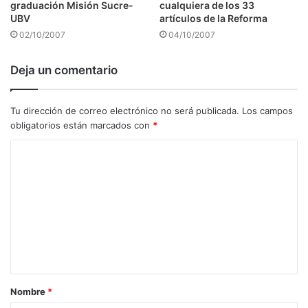
graduación Misión Sucre-
cualquiera de los 33
UBV
artículos de la Reforma
02/10/2007
04/10/2007
Deja un comentario
Tu dirección de correo electrónico no será publicada.
Los campos
obligatorios están marcados con
*
C
o
m
e
n
t
a
Nombre
*
r