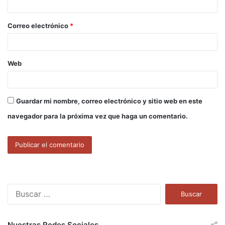
i
o
Correo electrónico
*
*
Web
Guardar mi nombre, correo electrónico y sitio web en este
navegador para la próxima vez que haga un comentario.
B
u
s
c
Nuestras Redes Sociales