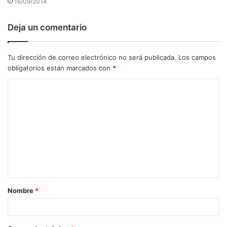
16/09/2014
Deja un comentario
Tu dirección de correo electrónico no será publicada.
Los campos
obligatorios están marcados con
*
C
o
m
e
n
t
a
Nombre
*
r
i
o