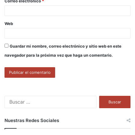
Correo electrónico
*
*
Web
Guardar mi nombre, correo electrónico y sitio web en este
navegador para la próxima vez que haga un comentario.
B
u
s
c
Nuestras Redes Sociales
a
r