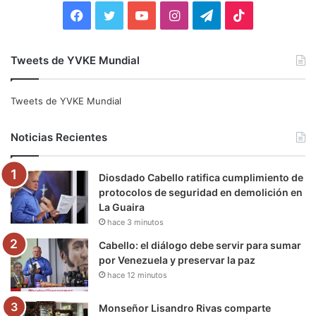
:
F
T
Y
I
T
T
a
w
o
n
e
i
Tweets de YVKE Mundial
c
i
u
s
l
k
e
t
T
t
e
T
Tweets de YVKE Mundial
b
t
u
a
g
o
Noticias Recientes
o
e
b
g
r
k
Diosdado Cabello ratifica cumplimiento de
o
r
e
r
a
protocolos de seguridad en demolición en
La Guaira
k
a
m
hace 3 minutos
m
Cabello: el diálogo debe servir para sumar
por Venezuela y preservar la paz
hace 12 minutos
Monseñor Lisandro Rivas comparte