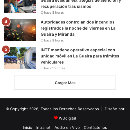
Guaira evalúan estrategias de atención y
recuperación tras sismos
hace 8 horas
Autoridades controlan dos incendios
registrados la noche del viernes en La
Guaira y Miranda
hace 9 horas
INTT mantiene operativo especial con
unidad móvil en La Guaira para trámites
vehiculares
hace 10 horas
Cargar Mas
© Copyright 2026, Todos los Derechos Reservados | Diseño por
WGdigital
Inicio
Intranet
Audio en Vivo
Contáctenos