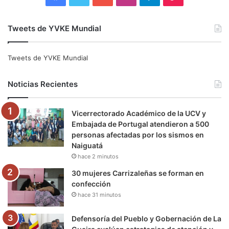
a
w
o
n
e
i
Tweets de YVKE Mundial
c
i
u
s
l
k
e
t
T
t
e
T
Tweets de YVKE Mundial
b
t
u
a
g
o
Noticias Recientes
o
e
b
g
r
k
Vicerrectorado Académico de la UCV y
o
r
e
r
a
Embajada de Portugal atendieron a 500
personas afectadas por los sismos en
k
a
m
Naiguatá
hace 2 minutos
m
30 mujeres Carrizaleñas se forman en
confección
hace 31 minutos
Defensoría del Pueblo y Gobernación de La