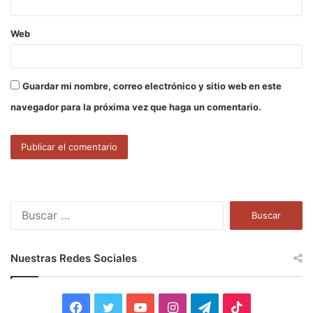
Web
Guardar mi nombre, correo electrónico y sitio web en este
navegador para la próxima vez que haga un comentario.
B
u
s
c
Nuestras Redes Sociales
a
r
:
F
T
Y
I
T
T