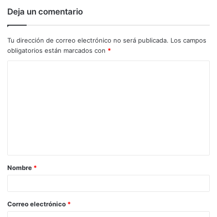
Deja un comentario
Tu dirección de correo electrónico no será publicada.
Los campos
obligatorios están marcados con
*
C
o
m
e
n
t
a
Nombre
*
r
i
o
Correo electrónico
*
*