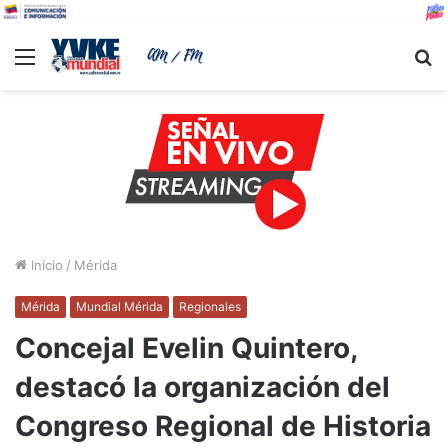
Menu
B
Inicio
/
Mérida
Mérida
Mundial Mérida
Regionales
Concejal Evelin Quintero,
destacó la organización del
Congreso Regional de Historia