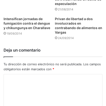
especulación
21/08/2014
Intensifican jornadas de
Privan de libertad a dos
fumigación contra el dengue
involucrados en
y chikungunya en Charallave
contrabando de alimentos en
Vargas
19/09/2014
24/09/2014
Deja un comentario
Tu dirección de correo electrónico no será publicada.
Los campos
obligatorios están marcados con
*
C
o
m
e
n