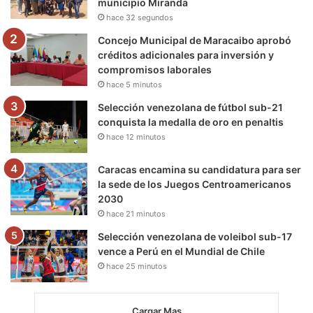
municipio Miranda
k
a
m
hace 32 segundos
m
Concejo Municipal de Maracaibo aprobó
créditos adicionales para inversión y
compromisos laborales
hace 5 minutos
Selección venezolana de fútbol sub-21
conquista la medalla de oro en penaltis
hace 12 minutos
Caracas encamina su candidatura para ser
la sede de los Juegos Centroamericanos
2030
hace 21 minutos
Selección venezolana de voleibol sub-17
vence a Perú en el Mundial de Chile
hace 25 minutos
Cargar Mas