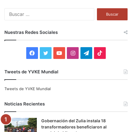
B
u
s
c
Nuestras Redes Sociales
a
r
:
F
T
Y
I
T
T
a
w
o
n
e
i
Tweets de YVKE Mundial
c
i
u
s
l
k
e
t
T
t
e
T
Tweets de YVKE Mundial
b
t
u
a
g
o
Noticias Recientes
o
e
b
g
r
k
Gobernación del Zulia instala 18
o
r
e
r
a
transformadores beneficiaron al