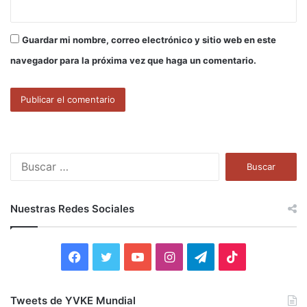
Guardar mi nombre, correo electrónico y sitio web en este
navegador para la próxima vez que haga un comentario.
B
u
s
c
Nuestras Redes Sociales
a
r
:
F
T
Y
I
T
T
a
w
o
n
e
i
Tweets de YVKE Mundial