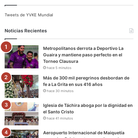
c
i
u
s
l
k
e
t
T
t
e
T
Tweets de YVKE Mundial
b
t
u
a
g
o
Noticias Recientes
o
e
b
g
r
k
Metropolitanos derrota a Deportivo La
o
r
e
r
a
Guaira y mantiene paso perfecto en el
Torneo Clausura
k
a
m
hace 5 minutos
m
Más de 300 mil peregrinos desbordan de
fe a La Grita en sus 416 años
hace 30 minutos
Iglesia de Táchira aboga por la dignidad en
el Santo Cristo
hace 41 minutos
Aeropuerto Internacional de Maiquetía