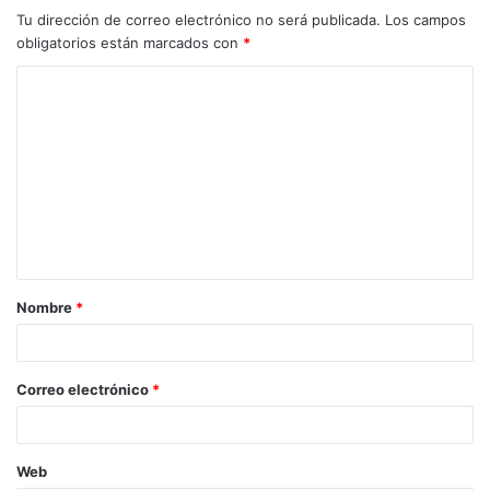
Tu dirección de correo electrónico no será publicada.
Los campos
obligatorios están marcados con
*
C
o
m
e
n
t
a
Nombre
*
r
i
o
Correo electrónico
*
*
Web