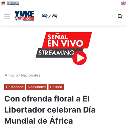
Menu
B
Inicio
/
Nacionales
Destacada
Nacionales
Política
Con ofrenda floral a El
Libertador celebran Día
Mundial de África