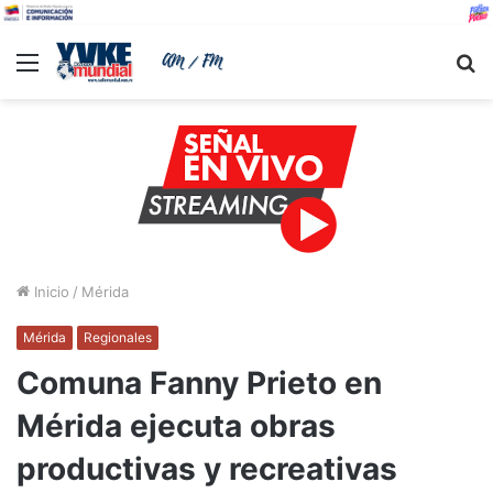
Menu
B
Inicio
/
Mérida
Mérida
Regionales
Comuna Fanny Prieto en
Mérida ejecuta obras
productivas y recreativas