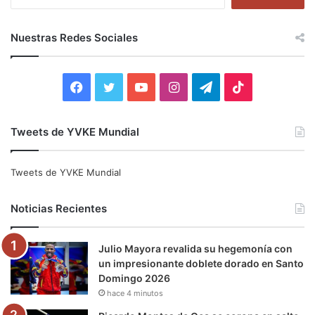
u
s
c
Nuestras Redes Sociales
a
r
:
F
T
Y
I
T
T
a
w
o
n
e
i
Tweets de YVKE Mundial
c
i
u
s
l
k
e
t
T
t
e
T
Tweets de YVKE Mundial
b
t
u
a
g
o
Noticias Recientes
o
e
b
g
r
k
Julio Mayora revalida su hegemonía con
o
r
e
r
a
un impresionante doblete dorado en Santo
Domingo 2026
k
a
m
hace 4 minutos
m