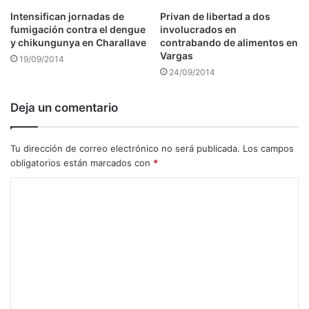
Intensifican jornadas de
Privan de libertad a dos
fumigación contra el dengue
involucrados en
y chikungunya en Charallave
contrabando de alimentos en
Vargas
19/09/2014
24/09/2014
Deja un comentario
Tu dirección de correo electrónico no será publicada.
Los campos
obligatorios están marcados con
*
C
o
m
e
n
t