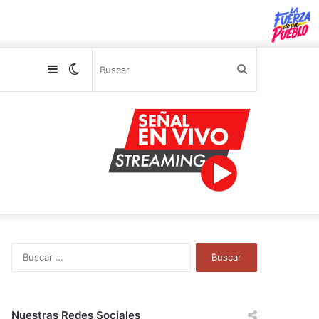
Sidebar
Switch
Buscar
skin
B
u
s
c
a
Nuestras Redes Sociales