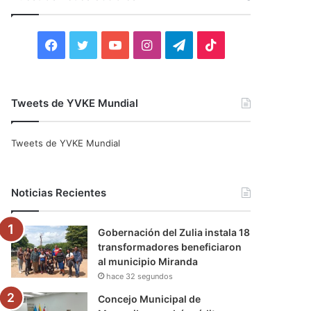
r
:
F
T
Y
I
T
T
a
w
o
n
e
i
c
i
u
s
l
k
Tweets de YVKE Mundial
e
t
T
t
e
T
Tweets de YVKE Mundial
b
t
u
a
g
o
o
e
b
g
r
k
Noticias Recientes
o
r
e
r
a
Gobernación del Zulia instala 18
k
a
m
transformadores beneficiaron
al municipio Miranda
m
hace 32 segundos
Concejo Municipal de