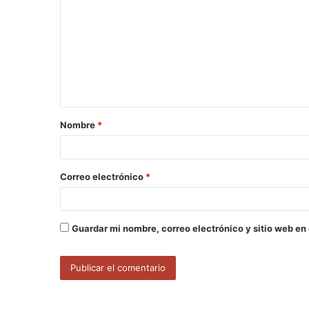
o
m
e
n
t
a
Nombre
*
r
i
o
Correo electrónico
*
*
Guardar mi nombre, correo electrónico y sitio web en