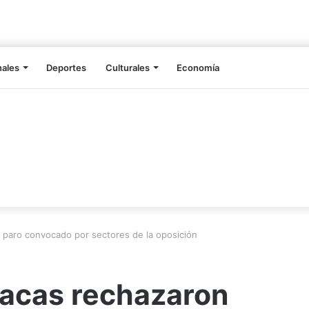
nales
Deportes
Culturales
Economía
paro convocado por sectores de la oposición
acas rechazaron