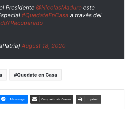
del Presidente
@NicolasMaduro
este
 Especial
#QuedateEnCasa
a través del
idoYRecuperado
aPatria)
August 18, 2020
a
Quedate en Casa
Messenger
Compartir via Correo
Imprimir