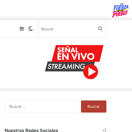
Sidebar
Switch
Buscar
skin
B
u
s
c
a
Nuestras Redes Sociales