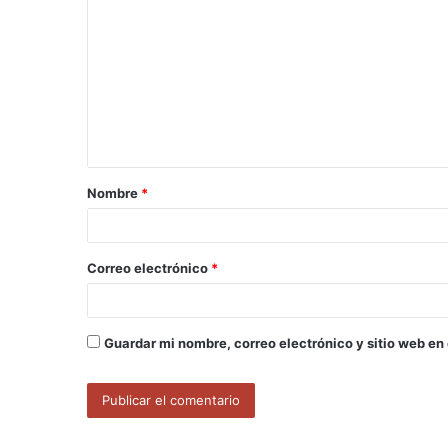
o
m
e
n
t
a
Nombre
*
r
i
o
Correo electrónico
*
*
Guardar mi nombre, correo electrónico y sitio web en