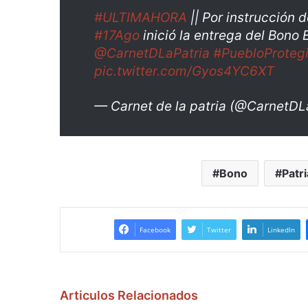
#ULTIMAHORA
|| Por instrucción 
#17Ago
inició la entrega del Bono
@CarnetDLaPatria
#PuebloProteg
pic.twitter.com/Gyos4YC6XT
— Carnet de la patria (@CarnetDL
Bono
Patri
Facebook
Twitter
LinkedIn
Articulos Relacionados