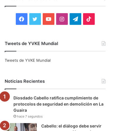
r
:
F
T
Y
I
T
T
a
w
o
n
e
i
c
i
u
s
l
k
Tweets de YVKE Mundial
e
t
T
t
e
T
Tweets de YVKE Mundial
b
t
u
a
g
o
o
e
b
g
r
k
Noticias Recientes
o
r
e
r
a
Diosdado Cabello ratifica cumplimiento de
k
a
m
protocolos de seguridad en demolición en La
Guaira
m
hace 7 segundos
Cabello: el diálogo debe servir