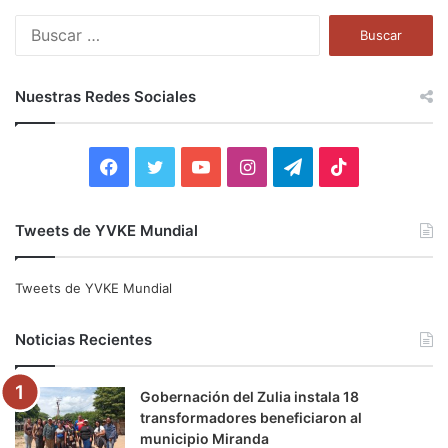
B
u
s
c
Nuestras Redes Sociales
a
r
:
F
T
Y
I
T
T
a
w
o
n
e
i
Tweets de YVKE Mundial
c
i
u
s
l
k
e
t
T
t
e
T
Tweets de YVKE Mundial
b
t
u
a
g
o
Noticias Recientes
o
e
b
g
r
k
Gobernación del Zulia instala 18
o
r
e
r
a
transformadores beneficiaron al
municipio Miranda
k
a
m