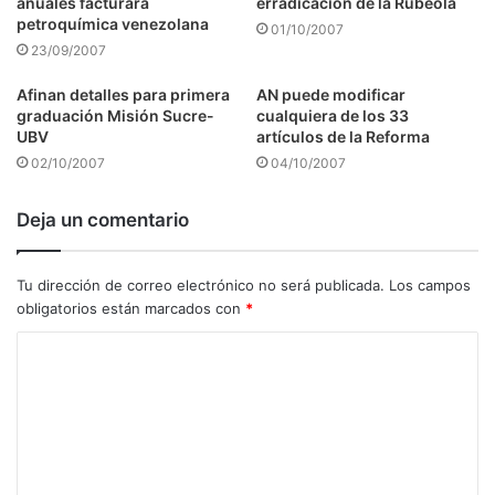
anuales facturará
erradicación de la Rubéola
petroquímica venezolana
01/10/2007
23/09/2007
Afinan detalles para primera
AN puede modificar
graduación Misión Sucre-
cualquiera de los 33
UBV
artículos de la Reforma
02/10/2007
04/10/2007
Deja un comentario
Tu dirección de correo electrónico no será publicada.
Los campos
obligatorios están marcados con
*
C
o
m
e
n